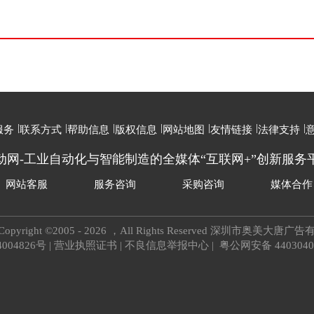
|
|
|
|
|
|
|
服务
联系方式
帮助信息
版权信息
网站地图
友情链接
法律支持
动网-工业自动化与智能制造的全媒体“互联网+”创新服务
网站客服
服务咨询
采购咨询
媒体合作
m Copyright ©2005 - 2026 ，All Rights Reserved 深圳市奥美
4004826号
|
营业执照证书
|
不良信息举报中心
|
粤公网安备 4403040