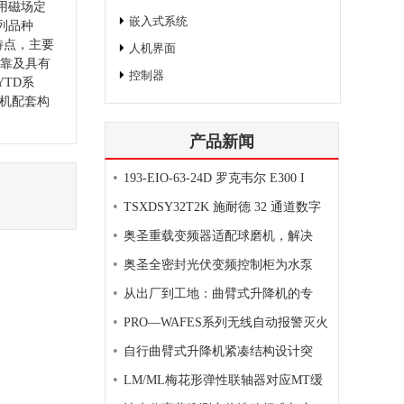
用磁场定
嵌入式系统
列品种
特点，主要
人机界面
可靠及具有
控制器
TD系
机配套构
产品新闻
•
193-EIO-63-24D 罗克韦尔 E300 I
•
TSXDSY32T2K 施耐德 32 通道数字
•
奥圣重载变频器适配球磨机，解决
•
奥圣全密封光伏变频控制柜为水泵
•
从出厂到工地：曲臂式升降机的专
•
PRO—WAFES系列无线自动报警灭火
•
自行曲臂式升降机紧凑结构设计突
•
LM/ML梅花形弹性联轴器对应MT缓