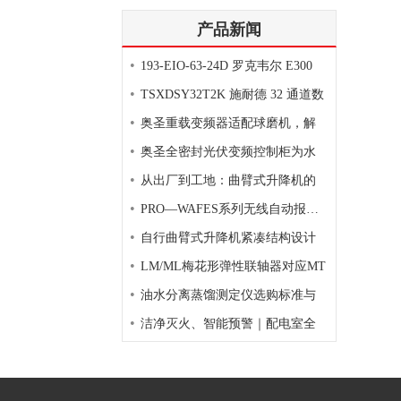
产品新闻
•
193-EIO-63-24D 罗克韦尔 E300
•
TSXDSY32T2K 施耐德 32 通道数
•
奥圣重载变频器适配球磨机，解
•
奥圣全密封光伏变频控制柜为水
•
从出厂到工地：曲臂式升降机的
•
PRO—WAFES系列无线自动报警灭
•
自行曲臂式升降机紧凑结构设计
•
LM/ML梅花形弹性联轴器对应MT
•
油水分离蒸馏测定仪选购标准与
•
洁净灭火、智能预警｜配电室全