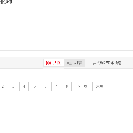
业通讯
共找到2552条信息
2
3
4
5
6
7
8
下一页
末页