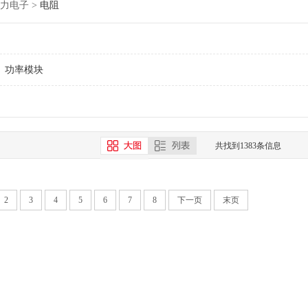
力电子
>
电阻
功率模块
共找到1383条信息
2
3
4
5
6
7
8
下一页
末页