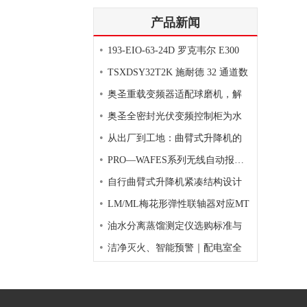
产品新闻
•
193-EIO-63-24D 罗克韦尔 E300
•
TSXDSY32T2K 施耐德 32 通道数
•
奥圣重载变频器适配球磨机，解
•
奥圣全密封光伏变频控制柜为水
•
从出厂到工地：曲臂式升降机的
•
PRO—WAFES系列无线自动报警灭
•
自行曲臂式升降机紧凑结构设计
•
LM/ML梅花形弹性联轴器对应MT
•
油水分离蒸馏测定仪选购标准与
•
洁净灭火、智能预警｜配电室全