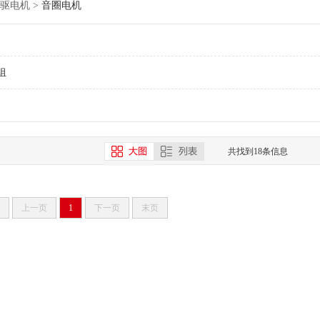
驱电机
>
音圈电机
组
共找到18条信息
上一页
1
下一页
末页