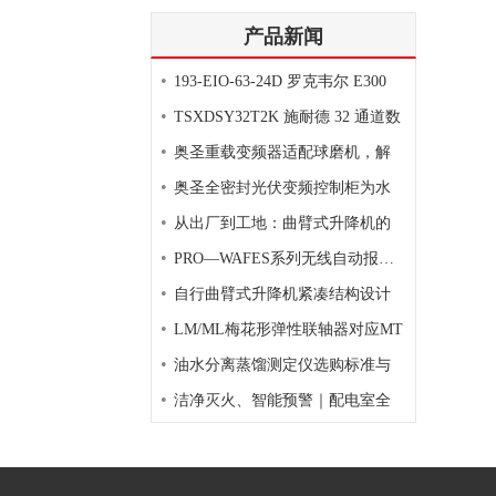
产品新闻
•
193-EIO-63-24D 罗克韦尔 E300
•
TSXDSY32T2K 施耐德 32 通道数
•
奥圣重载变频器适配球磨机，解
•
奥圣全密封光伏变频控制柜为水
•
从出厂到工地：曲臂式升降机的
•
PRO—WAFES系列无线自动报警灭
•
自行曲臂式升降机紧凑结构设计
•
LM/ML梅花形弹性联轴器对应MT
•
油水分离蒸馏测定仪选购标准与
•
洁净灭火、智能预警｜配电室全