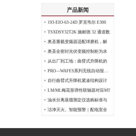
产品新闻
•
193-EIO-63-24D 罗克韦尔 E300
•
TSXDSY32T2K 施耐德 32 通道数
•
奥圣重载变频器适配球磨机，解
•
奥圣全密封光伏变频控制柜为水
•
从出厂到工地：曲臂式升降机的
•
PRO—WAFES系列无线自动报警灭
•
自行曲臂式升降机紧凑结构设计
•
LM/ML梅花形弹性联轴器对应MT
•
油水分离蒸馏测定仪选购标准与
•
洁净灭火、智能预警｜配电室全