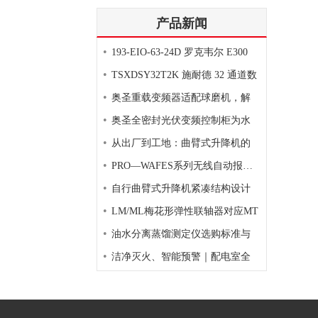
产品新闻
•
193-EIO-63-24D 罗克韦尔 E300
•
TSXDSY32T2K 施耐德 32 通道数
•
奥圣重载变频器适配球磨机，解
•
奥圣全密封光伏变频控制柜为水
•
从出厂到工地：曲臂式升降机的
•
PRO—WAFES系列无线自动报警灭
•
自行曲臂式升降机紧凑结构设计
•
LM/ML梅花形弹性联轴器对应MT
•
油水分离蒸馏测定仪选购标准与
•
洁净灭火、智能预警｜配电室全