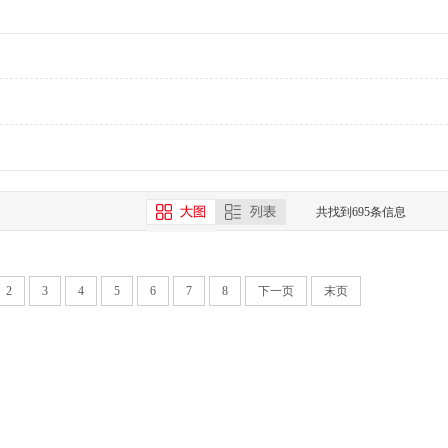
共找到695条信息
2
3
4
5
6
7
8
下一页
末页