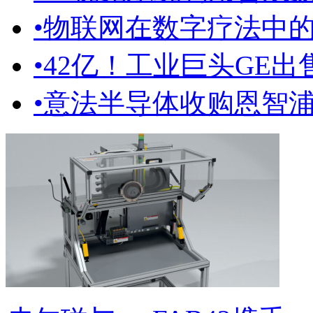
•
物联网在数字疗法中
•
42亿！工业巨头GE
•
意法半导体收购恩智浦 M