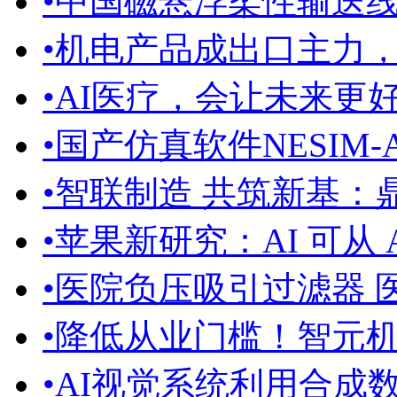
•
中国磁悬浮柔性输送
•
机电产品成出口主力
•
AI医疗，会让未来更
•
国产仿真软件NESIM-A
•
智联制造 共筑新基：鼎
•
苹果新研究：AI 可从 Appl
•
医院负压吸引过滤器 
•
降低从业门槛！智元机器
•
AI视觉系统利用合成数