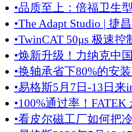
•
品质至上：倍福卫生
•
The Adapt Studio |
•
TwinCAT 50μs 极速
•
焕新升级！力纳克中国生
•
换轴承省下80%的安装时
•
易格斯5月7日-13日来int
•
100%通过率！FATEK 永宏
•
看皮尔磁工厂如何把