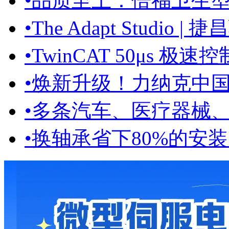
•
品质至上：倍福卫生
•
The Adapt Studio |
•
TwinCAT 50μs 极速
•
焕新升级！力纳克中国生
•
多条汽车、医疗器械、具
•
换轴承省下80%的安装时