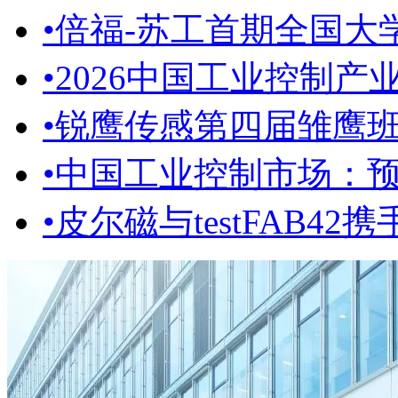
•
倍福-苏工首期全国大学
•
2026中国工业控制产业
•
锐鹰传感第四届雏鹰
•
中国工业控制市场：预计至
•
皮尔磁与testFAB42