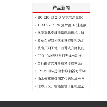
产品新闻
•
193-EIO-63-24D 罗克韦尔 E300
•
TSXDSY32T2K 施耐德 32 通道数
•
奥圣重载变频器适配球磨机，解
•
奥圣全密封光伏变频控制柜为水
•
从出厂到工地：曲臂式升降机的
•
PRO—WAFES系列无线自动报警灭
•
自行曲臂式升降机紧凑结构设计
•
LM/ML梅花形弹性联轴器对应MT
•
油水分离蒸馏测定仪选购标准与
•
洁净灭火、智能预警｜配电室全