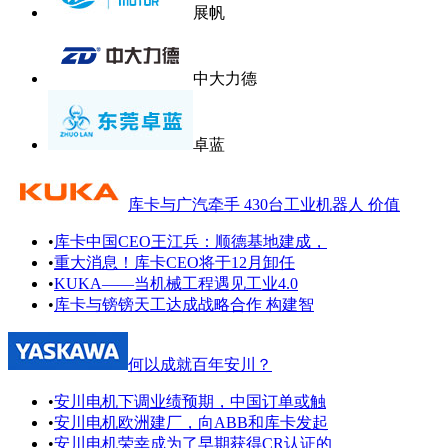
展帆
中大力德
卓蓝
库卡与广汽牵手 430台工业机器人 价值
•
库卡中国CEO王江兵：顺德基地建成，
•
重大消息！库卡CEO将于12月卸任
•
KUKA——当机械工程遇见工业4.0
•
库卡与镑镑天工达成战略合作 构建智
何以成就百年安川？
•
安川电机下调业绩预期，中国订单或触
•
安川电机欧洲建厂，向ABB和库卡发起
•
安川电机荣幸成为了早期获得CR认证的