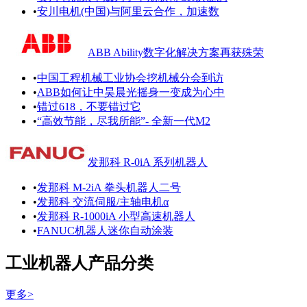
•
安川电机(中国)与阿里云合作，加速数
ABB Ability数字化解决方案再获殊荣
•
中国工程机械工业协会挖机械分会到访
•
ABB如何让中昊晨光摇身一变成为心中
•
错过618，不要错过它
•
“高效节能，尽我所能”- 全新一代M2
发那科 R-0iA 系列机器人
•
发那科 M-2iA 拳头机器人二号
•
发那科 交流伺服/主轴电机α
•
发那科 R-1000iA 小型高速机器人
•
FANUC机器人迷你自动涂装
工业机器人产品分类
更多>