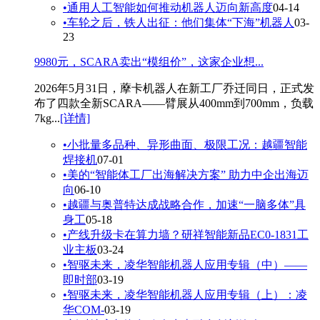
•
通用人工智能如何推动机器人迈向新高度
04-14
•
车轮之后，铁人出征：他们集体“下海”机器人
03-
23
9980元，SCARA卖出“模组价”，这家企业想...
2026年5月31日，藦卡机器人在新工厂乔迁同日，正式发
布了四款全新SCARA——臂展从400mm到700mm，负载
7kg...
[详情]
•
小批量多品种、异形曲面、极限工况：越疆智能
焊接机
07-01
•
美的“智能体工厂出海解决方案” 助力中企出海迈
向
06-10
•
越疆与奥普特达成战略合作，加速“一脑多体”具
身工
05-18
•
产线升级卡在算力墙？研祥智能新品EC0-1831工
业主板
03-24
•
智驱未来，凌华智能机器人应用专辑（中）——
即时部
03-19
•
智驱未来，凌华智能机器人应用专辑（上）：凌
华COM-
03-19