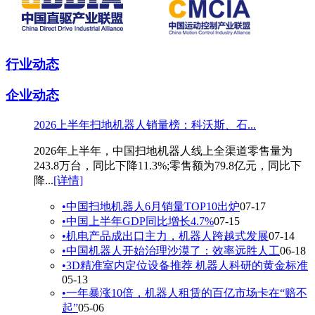
行业动态
企业动态
2026上半年扫地机器人销量榜：科沃斯、石...
2026年上半年，中国扫地机器人线上全渠道零售量为
243.8万台，同比下降11.3%;零售额为79.8亿元，同比下
降...
[详情]
•
中国扫地机器人6月销量TOP10出炉
07-17
•
中国上半年GDP同比增长4.7%
07-15
•
机电产品成出口主力，机器人跨越式发展
07-14
•
中国机器人开始治理沙漠了：效率远胜人工
06-18
•
3D精准室内定位设备推荐 机器人科研的黄金标准
05-13
•
一年暴涨10倍，机器人租赁的百亿市场卡在“赔不
起”
05-06