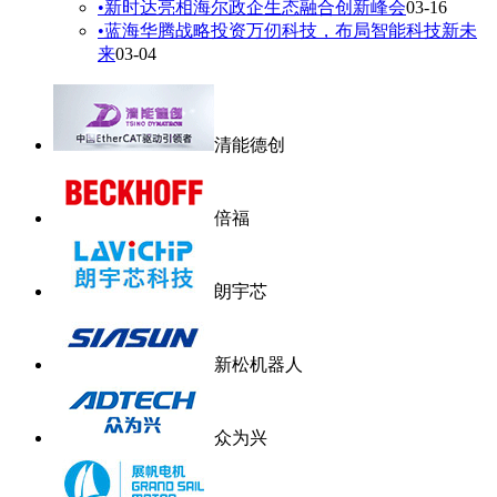
•
新时达亮相海尔政企生态融合创新峰会
03-16
•
蓝海华腾战略投资万仞科技，布局智能科技新未
来
03-04
清能德创
倍福
朗宇芯
新松机器人
众为兴