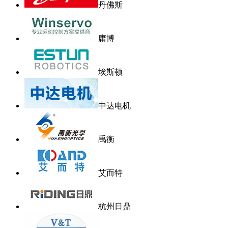
丹佛斯
庸博
埃斯顿
中达电机
禹衡
艾而特
杭州日鼎