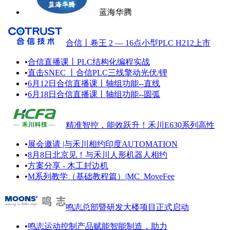
蓝海华腾
合信丨卷王 2 — 16点小型PLC H212上市
•
合信直播课丨PLC结构化编程实战
•
直击SNEC 丨合信PLC三线擎动光伏/锂
•
6月12日合信直播课丨轴组功能--直线
•
6月18日合信直播课丨轴组功能--圆弧
精准智控，能效跃升！禾川E630系列高性
•
展会邀请 |与禾川相约印度AUTOMATION
•
8月8日北京见！与禾川人形机器人相约
•
方案分享 - 木工封边机
•
M系列教学（基础教程篇）|MC_MoveFee
鸣志总部暨研发大楼项目正式启动
•
鸣志运动控制产品赋能智能制造，助力