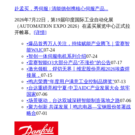
赴孟买，秀伺服 | 清能德创携核心伺服产品...
2026年7月22日，第19届印度国际工业自动化展
（AUTOMATION EXPO 2026）在孟买展览中心正式拉
开帷幕。
[详情]
•
爆品首秀万人关注，持续赋能产业腾飞｜雷赛智
能WAIC
07-24
•
智创一体伺服电机系列介绍
07-24
•
雷赛智能Q3大部分产品“不涨价”的公告
07-17
•
激光领航，焊切无界丨维宏股份亮相2026埃森焊
接展，
07-15
•
鸣志荣膺“年度用户满意工业控制品牌奖”
07-13
•
台达重磅亮相宁夏·中卫AIDC产业发展大会 筑牢
国家
07-06
•
场景驱动，台达双城深耕智能制造落地之路
07-06
•
聚力创新 共谋发展┃鸣志电器—宝钢股份签署战
略合
07-01