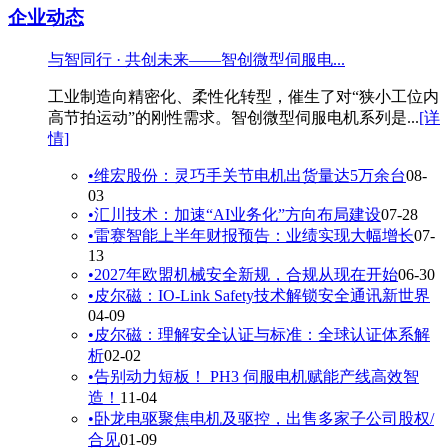
企业动态
与智同行 · 共创未来——智创微型伺服电...
工业制造向精密化、柔性化转型，催生了对“狭小工位内
高节拍运动”的刚性需求。智创微型伺服电机系列是...
[详
情]
•
维宏股份：灵巧手关节电机出货量达5万余台
08-
03
•
汇川技术：加速“AI业务化”方向布局建设
07-28
•
雷赛智能上半年财报预告：业绩实现大幅增长
07-
13
•
2027年欧盟机械安全新规，合规从现在开始
06-30
•
皮尔磁：IO-Link Safety技术解锁安全通讯新世界
04-09
•
皮尔磁：理解安全认证与标准：全球认证体系解
析
02-02
•
告别动力短板！ PH3 伺服电机赋能产线高效智
造！
11-04
•
卧龙电驱聚焦电机及驱控，出售多家子公司股权/
合见
01-09