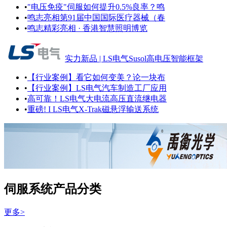
•
"电压免疫"伺服如何提升0.5%良率？鸣
•
鸣志亮相第91届中国国际医疗器械（春
•
鸣志精彩亮相 · 香港智慧照明博览
实力新品 | LS电气Susol高电压智能框架
•
【行业案例】看它如何变美？论一块布
•
【行业案例】LS电气汽车制造工厂应用
•
高可靠！LS电气大电流高压直流继电器
•
重磅! I LS电气X-Trak磁悬浮输送系统
伺服系统产品分类
更多>