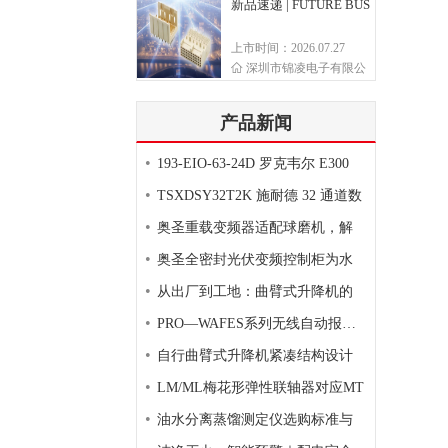
新品速递 | FUTURE BUS
上市时间：2026.07.27
深圳市锦凌电子有限公
产品新闻
•
193-EIO-63-24D 罗克韦尔 E300
•
TSXDSY32T2K 施耐德 32 通道数
•
奥圣重载变频器适配球磨机，解
•
奥圣全密封光伏变频控制柜为水
•
从出厂到工地：曲臂式升降机的
•
PRO—WAFES系列无线自动报警灭
•
自行曲臂式升降机紧凑结构设计
•
LM/ML梅花形弹性联轴器对应MT
•
油水分离蒸馏测定仪选购标准与