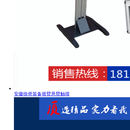
安徽徐侨装备摇臂悬臂触摸