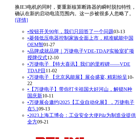
换IE3电机的同时，要重新核算断路器的瞬时脱扣特性，
确认在新的启动电流范围内。这一步被很多人忽略了。
[详情]
•
按钮开关90年，我们只回答了一个问题
03-13
•
菱领低压电器控制家族全面上市，精准赋能中国
OEM智
01-27
•
品牌成就品牌｜万捷电子VDE-TDAP实验室扩项
授牌仪式
12-10
•
万捷电子 【特大喜讯】我们的里程碑——VDE
TDAP目
11-02
•
万捷电子 【北京风能展】展会盛宴, 精彩纷呈
10-
22
•
【万捷电子】带你打卡祖国大好河山，解锁N种
国庆新
10-11
•
万捷展会邀约|2025【工业自动化展】，万捷电子
在5.1
09-13
•
2023上海工博会：工业安全大使Pilz为制造业提供
全方
09-21