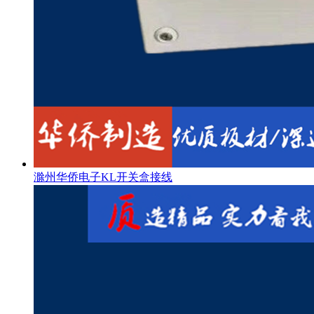
滁州华侨电子KL开关盒接线