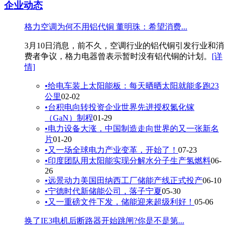
企业动态
格力空调为何不用铝代铜 董明珠：希望消费...
3月10日消息，前不久，空调行业的铝代铜引发行业和消
费者争议，格力电器曾表示暂时没有铝代铜的计划。
[详
情]
•
给电车装上太阳能板：每天晒晒太阳就能多跑23
公里
02-02
•
台积电向转投资企业世界先进授权氮化镓
（GaN）制程
01-29
•
电力设备大涨，中国制造走向世界的又一张新名
片
01-20
•
又一场全球电力产业变革，开始了！
07-23
•
印度团队用太阳能实现分解水分子生产氢燃料
06-
26
•
远景动力美国田纳西工厂储能产线正式投产
06-10
•
宁德时代新储能公司，落子宁夏
05-30
•
又一重磅文件下发，储能迎来超级利好！
05-06
换了IE3电机后断路器开始跳闸?你是不是第...