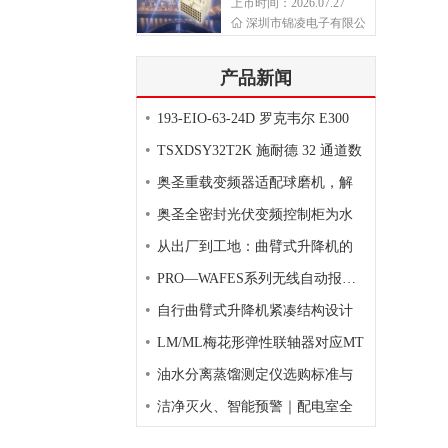
上市时间：2026.07.27
深圳市锦凌电子有限公
产品新闻
•
193-EIO-63-24D 罗克韦尔 E300
•
TSXDSY32T2K 施耐德 32 通道数
•
奥圣重载变频器适配球磨机，解
•
奥圣全密封光伏变频控制柜为水
•
从出厂到工地：曲臂式升降机的
•
PRO—WAFES系列无线自动报警灭
•
自行曲臂式升降机紧凑结构设计
•
LM/ML梅花形弹性联轴器对应MT
•
油水分离蒸馏测定仪选购标准与
•
洁净灭火、智能预警｜配电室全