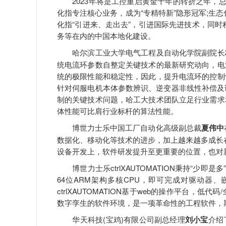
2023年将是工控重启黄金十年的转折之年，总
化指专注核心业务，成为“专精特新”隐形冠军;生
化指“引进来、走出去”，引进国际先进技术，同时
务等在内的中国本地化建设。
哈尔滨工业大学电气工程及自动化学院副院长
统电流环参数自整定关键技术的最新研究动向，电
统的极限性能和稳定性，因此，提升电流环的控制
针对伺服电机本体参数辨识、逆变器非线性补偿及
制的关键技术问题，哈工大技术团队立足行业需求
体性能可比肩行业标杆的算法性能。
博世力士乐中国工厂自动化高级副总裁
夏伟中
数据化、移动化等技术的进步，加上越来越多成长在Y世代/8
设备开发上，软件研发提升至更重要的位置，也对
博世力士乐ctrlXAUTOMATION秉持“少即是
64位ARM架构多核CPU，即可完成对驱动器
ctrlXAUTOMATION基于web的操作平台
数字孪生的软件环境，是一项革命性的工程软件，
华天科技(宝鸡)有限公司副总经理
刘小宝
介绍