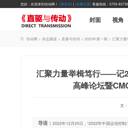
您好，欢迎来到传动网！
[请登录]
|
[免费注册]
客服热线：0755-83736
封面
视角
广告
企业活动
精品
世界方案
资讯在线
新年寄语
新品
展会报道
控制系统
展会信息
伺服论坛
直驱产品精选
主编絮语
变频观察
交流传动
新书上架
传动网
>
杂志频道
>
直驱与传动
>
2023年第一期
>
汇聚力量
能效碳索
技术文章
直驱与传动
每月专辑
厂商采访
聚焦
汇聚力量举楫笃行——记2
高峰论坛暨CMC
文：
导语：
2022年12月20日，“2022年中国运动