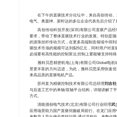
在下午的直驱技术分论坛中，来自高创传动、雅
电气、奥茵绅、新时达的多位企业代表先后介绍了
高创传动科技开发(深圳)有限公司直驱产品经
要求，带动了整体直驱技术行业的发展。特别是随
的滚珠丝杆传动方式，在更多高端制造领域中得到应
驱技术市场的规模可达到$25亿元，同时用户对直
必须要有高性能的控制算法;控制上要能够支持特
雅科贝思精密机电(上海)有限公司Global电机
景更丰富的方向迈进，为此，雅科贝思采用快速优
来高品质的直驱电机产品。
苏州直为精驱控制技术有限公司总经理
刘吉柱
与后道工艺中的单轴/双轴平台结构，详细讲解了
方式。
清能德创电气技术(北京)有限公司行业经理
武
应用场景助力国产直驱伺服破局前行。在龙门应用
参数导入导出便于查找问题;通过流程化、参数化