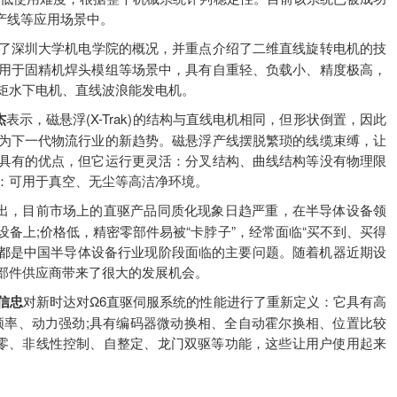
生产线等应用场景中。
了深圳大学机电学院的概况，并重点介绍了二维直线旋转电机的技
用于固精机焊头模组等场景中，具有自重轻、负载小、精度极高，
矩水下电机、直线波浪能发电机。
杰
表示，磁悬浮(X-Trak)的结构与直线电机相同，但形状倒置，因此
为下一代物流行业的新趋势。磁悬浮产线摆脱繁琐的线缆束缚，让
具有的优点，但它运行更灵活：分叉结构、曲线结构等没有物理限
：可用于真空、无尘等高洁净环境。
出，目前市场上的直驱产品同质化现象日趋严重，在半导体设备领
备上;价格低，精密零部件易被“卡脖子”，经常面临“买不到、买得
些都是中国半导体设备行业现阶段面临的主要问题。随着机器近期设
部件供应商带来了很大的发展机会。
信忠
对新时达对Ω6直驱伺服系统的性能进行了重新定义：它具有高
频率、动力强劲;具有编码器微动换相、全自动霍尔换相、位置比较
回零、非线性控制、自整定、龙门双驱等功能，这些让用户使用起来