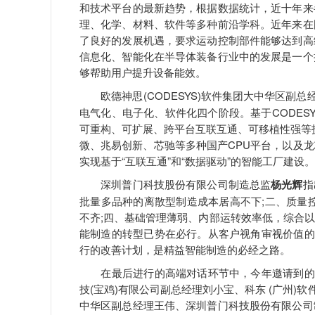
和技术平台的最新趋势，根据数据统计，近十年来
理、化学、材料、软件等多种前沿学科。近年来在
了良好的发展机遇，要求运动控制部件能够达到高
信息化、智能化在半导体装备行业中的发展是一个
够帮助用户提升设备能效。
欧德神思(CODESYS)软件集团大中华区副总
电气化、电子化、软件化四个阶段。基于CODES
可重构、可扩展、跨平台互联互通、可移植性强等技术
微、兆易创新、芯驰等多种国产CPU平台，以及
实现基于“互联互通”和“数据驱动”的智能工厂建设。
深圳普门科技股份有限公司制造总监
杨光辉
指
批量多品种的离散型制造成本居高不下;二、质量
不齐;四、基础管理薄弱、内部运转效率低，综合
能制造的转型已势在必行。从客户视角审视价值的
行的改善计划，是精益智能制造的必经之路。
在最后进行的高端对话环节中，今年邀请到的嘉
技(宝鸡)有限公司副总经理刘小宝、科东 (广州)软
中华区副总经理王伟、深圳普门科技股份有限公司