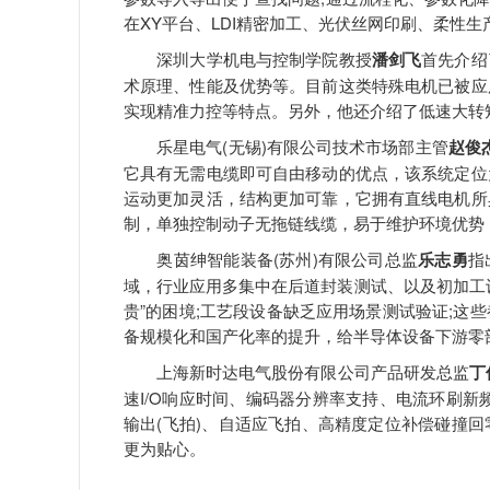
在XY平台、LDI精密加工、光伏丝网印刷、柔性
深圳大学机电与控制学院教授
潘剑飞
首先介绍
术原理、性能及优势等。目前这类特殊电机已被应
实现精准力控等特点。另外，他还介绍了低速大转
乐星电气(无锡)有限公司技术市场部主管
赵俊
它具有无需电缆即可自由移动的优点，该系统定位
运动更加灵活，结构更加可靠，它拥有直线电机所
制，单独控制动子无拖链线缆，易于维护环境优势
奥茵绅智能装备(苏州)有限公司总监
乐志勇
指
域，行业应用多集中在后道封装测试、以及初加工设
贵”的困境;工艺段设备缺乏应用场景测试验证;这
备规模化和国产化率的提升，给半导体设备下游零
上海新时达电气股份有限公司产品研发总监
丁
速I/O响应时间、编码器分辨率支持、电流环刷新
输出(飞拍)、自适应飞拍、高精度定位补偿碰撞
更为贴心。