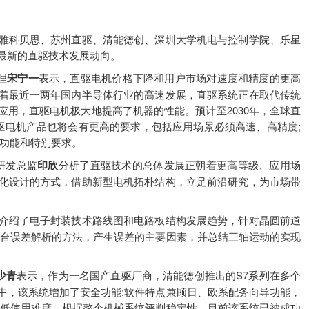
科贝思、苏州直驱、清能德创、深圳大学机电与控制学院、乐星
最新的直驱技术发展动向。
理
宋宁一
表示，直驱电机价格下降和用户市场对速度和精度的更高
着最近一两年国内半导体行业的高速发展，直驱系统正在取代传统
用，直驱电机极大地提高了机器的性能。预计至2030年，全球直
驱电机产品也将会有更高的要求，包括应用场景必须高速、高精度;
殊功能和特别要求。
研发总监
印欣
分析了直驱技术的总体发展正朝着更高等级、应用场
化设计的方式，借助新型电机拓朴结构，立足前沿研究，为市场带
介绍了电子封装技术路线图和电路板结构发展趋势，针对晶圆前道
平台误差解析的方法，产生误差的主要因素，并总结三轴运动的实现
少青
表示，作为一名国产直驱厂商，清能德创推出的S7系列在多个
中，该系统增加了安全功能;软件特点兼顾日、欧系配务向导功能，
降低使用难度，根据整个机械系统评判稳定性。目前该系统已被成功