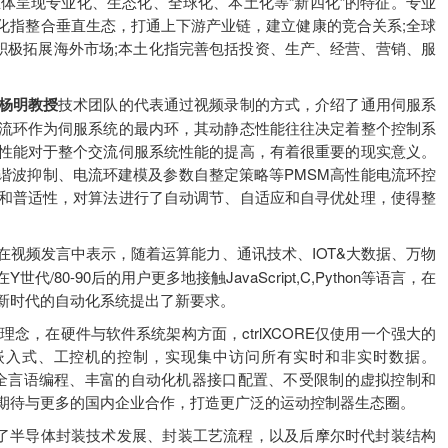
体呈现专业化、生态化、全球化、本土化等“新四化”的特征。专业
态化指整合垂直生态，打通上下游产业链，建立健康的竞合关系;全球
积极拓展海外市场;本土化指完善包括投资、生产、经营、营销、服
杨明教授
技术团队的代表通过视频录制的方式，介绍了通用伺服系
流环作为伺服系统的最内环，其动静态性能往往决定着整个控制系
性能对于整个交流伺服系统性能的提高，有着很重要的现实意义。
谐波抑制、电流环建模及参数自整定策略等PMSM高性能电流环控
和普适性，对算法进行了自动调节、自适应和自寻优处理，使得整
在视频发言中表示，随着运算能力、通讯技术、IOT&大数据、万物
0-90后的用户更多地接触JavaScript,C,Python等语言，在
新时代的自动化系统提出了新要求。
多”理念，在硬件与软件系统架构方面，ctrlXCORE仅使用一个强大的
、嵌入式、工控机的控制，实现集中访问所有实时和非实时数据。
，低代码/全言语编程、丰富的自动化机器接口配置、不受限制的虚拟控制和
期待与更多的国内企业合作，打造更广泛的运动控制器生态圈。
了半导体封装技术发展、封装工艺流程，以及后摩尔时代封装结构