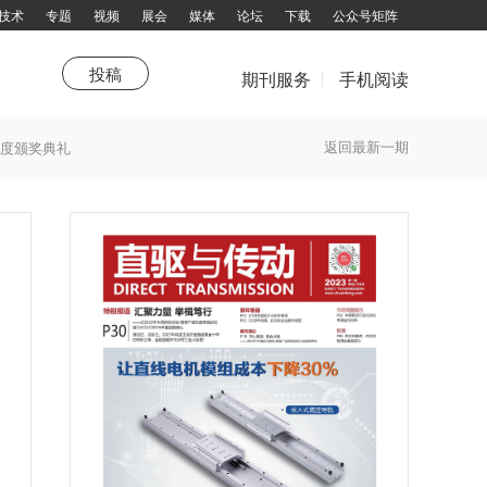
技术
专题
视频
展会
媒体
论坛
下载
公众号矩阵
投稿
期刊服务
手机阅读
荐
新年寄语
新技术
传动人
值得关注
直驱新年寄语
综述
卷首
走进企业
传感器
生活驿站
杂志订阅
返回最新一期
年度颁奖典礼
话题大家谈
填写邮件地址，订阅更多资讯：
拨打电话咨询：13751143319 余女士
邮箱：chuandong@chuandong.cn