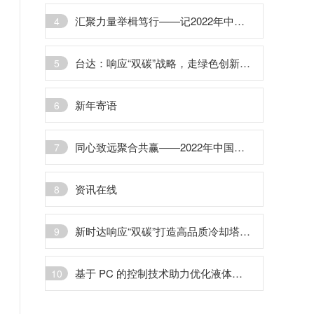
汇聚力量举楫笃行——记2022年中国运动控制/直驱产业发展高峰论坛暨CMCD/CDDIA年度颁奖典礼
4
台达：响应“双碳”战略，走绿色创新之路
5
新年寄语
6
同心致远聚合共赢——2022年中国运动控制/直驱产业联盟会员大会圆满举办
7
资讯在线
8
新时达响应“双碳”打造高品质冷却塔变频方案
9
基于 PC 的控制技术助力优化液体生产流程
10