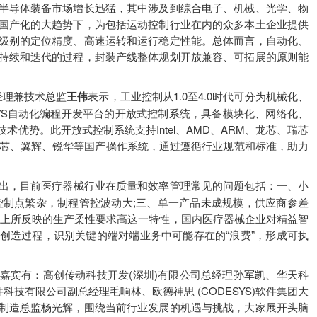
半导体装备市场增长迅猛，其中涉及到综合电子、机械、光学、物
国产化的大趋势下，为包括运动控制行业在内的众多本土企业提供
级别的定位精度、高速运转和运行稳定性能。总体而言，自动化、
持续和迭代的过程，封装产线整体规划开放兼容、可拓展的原则能
经理兼技术总监
王伟
表示，工业控制从1.0至4.0时代可分为机械化、
YS自动化编程开发平台的开放式控制系统，具备模块化、网络化、
优势。此开放式控制系统支持Intel、AMD、ARM、龙芯、瑞芯
龙芯、翼辉、锐华等国产操作系统，通过遵循行业规范和标准，助力
出，目前医疗器械行业在质量和效率管理常见的问题包括：一、小
控制点繁杂，制程管控波动大;三、单一产品未成规模，供应商参差
以上所反映的生产柔性要求高这一特性，国内医疗器械企业对精益智
创造过程，识别关键的端对端业务中可能存在的“浪费”，形成可执
宾有：高创传动科技开发(深圳)有限公司总经理孙军凯、华天科
件科技有限公司副总经理毛响林、欧德神思 (CODESYS)软件集团大
制造总监杨光辉，围绕当前行业发展的机遇与挑战，大家展开头脑