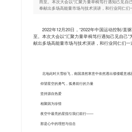
而至。本次大会以“汇聚力量举楫笃行遇知己见自己
奉献出多场高能量市场与技术演讲，和行业同仁们
2022年12月20日，“2022年中国运动控制/直
至。本次大会以“汇聚力量举楫笃行遇知己见自己”
献出多场高能量市场与技术演讲，和行业同仁们一
北地此时大雪纷飞，南国凛然寒意中依然透出缕缕暖意感
仰望星空的勇气，孤勇前行的力量
坚持源自热爱
相聚因为珍惜
夜空中最亮的星指引我们前行——
那是心中的理想与信念