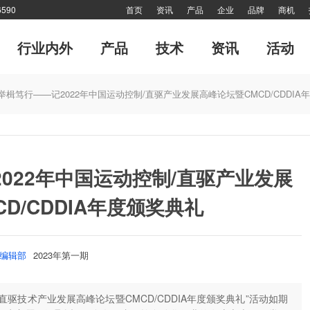
590
首页
资讯
产品
企业
品牌
商机
行业内外
产品
技术
资讯
活动
专题
市场分析报告
软起动器
管理
传动·生活
风·尚
电力电子
细分市场
十大新闻
传动印象
对接
专刊
网站热点
技术答疑
品牌故事
特别推
举楫笃行——记2022年中国运动控制/直驱产业发展高峰论坛暨CMCD/CDDIA
网站热点
封面故事
产业联盟
高端视野
特别报道
倾听—对话工控
022年中国运动控制/直驱产业发展
D/CDDIA年度颁奖典礼
编辑部
2023年第一期
控制/直驱技术产业发展高峰论坛暨CMCD/CDDIA年度颁奖典礼”活动如期