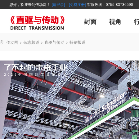
您好，欢迎来到传动网！
[请登录]
|
[免费注册]
客服热线：0755-83736590
封面
视角
广告
企业活动
精品
世界方案
资讯在线
新年寄语
新品
展会报道
控制系统
展会信息
伺服论坛
直驱产品精选
变频观察
交流传动
新书上架
主编絮语
市
软
管
传动网
>
杂志频道
>
直驱与传动
>
特别报道
能效碳索
技术文章
直驱与传动
每月专辑
聚焦
厂商采访
网站热