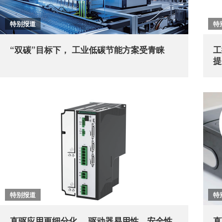
特别报道
特
“双碳”目标下， 工业低碳节能方案受青睐
工
提
特别报道
特
直驱应用更细分化， 驱动器易用性、安全性
直