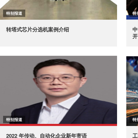
特别报道
特
转塔式芯片分选机案例介绍
中
开
特别报道
特
2022 年传动、自动化企业新年寄语
工