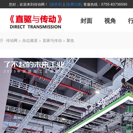
您好，欢迎来到传动网！
[请登录]
|
[免费注册]
客服热线：0755-83736590
封面
视角
广告
企业活动
精品
世界方案
资讯在线
新年寄语
新品
展会报道
控制系统
展会信息
伺服论坛
直驱产品精选
变频观察
交流传动
新书上架
主编絮语
市
软
管
传动网
>
杂志频道
>
直驱与传动
>
聚焦
能效碳索
技术文章
直驱与传动
每月专辑
聚焦
厂商采访
网站热