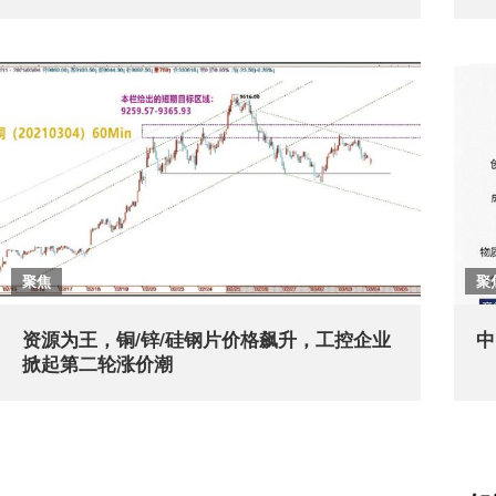
聚焦
聚
资源为王，铜/锌/硅钢片价格飙升，工控企业
中
掀起第二轮涨价潮