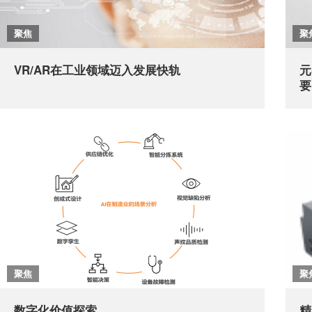
聚焦
聚
VR/AR在工业领域迈入发展快轨
元
要
聚焦
聚
数字化价值探索
精