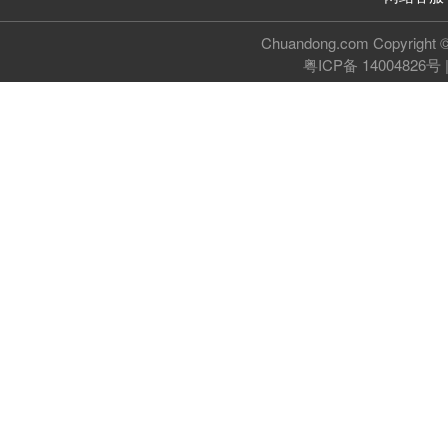
Chuandong.com Copyri
粤ICP备 14004826号