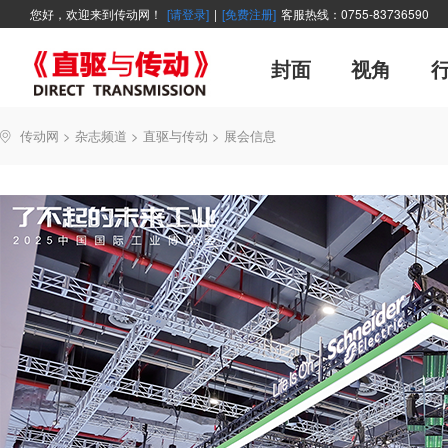
您好，欢迎来到传动网！
[请登录]
|
[免费注册]
客服热线：0755-83736590
封面
视角
广告
企业活动
精品
世界方案
资讯在线
新年寄语
新品
展会报道
控制系统
展会信息
伺服论坛
直驱产品精选
变频观察
交流传动
新书上架
主编絮语
市
软
管
传动网
>
杂志频道
>
直驱与传动
>
展会信息
能效碳索
技术文章
直驱与传动
每月专辑
聚焦
厂商采访
网站热