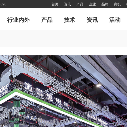
590
首页
资讯
产品
企业
品牌
商机
行业内外
产品
技术
资讯
活动
专题
市场分析报告
软起动器
管理
传动·生活
风·尚
电力电子
细分市场
十大新闻
传动印象
对接
专刊
网站热点
技术答疑
品牌故事
特别推
网站热点
封面故事
产业联盟
高端视野
特别报道
倾听—对话工控