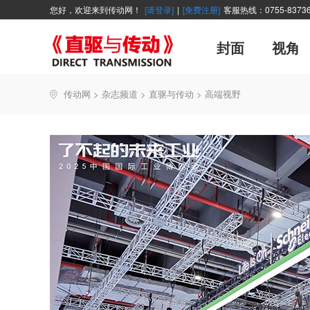
您好，欢迎来到传动网！
[请登录]
|
[免费注册]
客服热线：0755-83736
封面
视角
广告
企业活动
精品
世界方案
资讯在线
新年寄语
新品
展会报道
控制系统
展会信息
伺服论坛
直驱产品精选
主编絮语
变频观察
交流传动
新书上架
传动网
>
杂志频道
>
直驱与传动
>
高端视野
能效碳索
技术文章
直驱与传动
每月专辑
厂商采访
聚焦