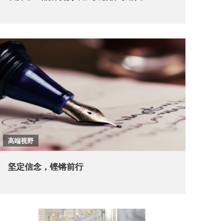
高端视野
坚定信念，铿锵前行