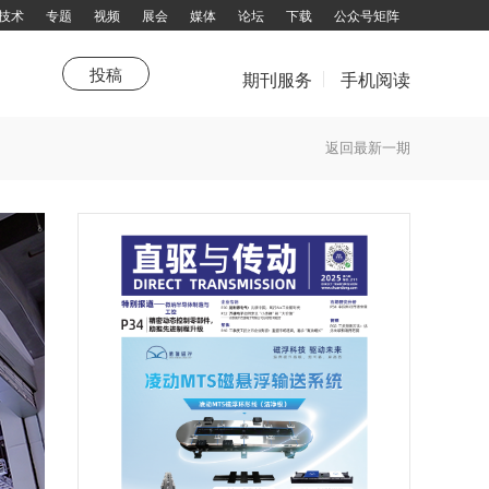
技术
专题
视频
展会
媒体
论坛
下载
公众号矩阵
投稿
期刊服务
手机阅读
荐
新年寄语
新技术
传动人
值得关注
直驱新年寄语
综述
卷首
走进企业
传感器
生活驿站
杂志订阅
返回最新一期
话题大家谈
填写邮件地址，订阅更多资讯：
拨打电话咨询：13751143319 余女士
邮箱：chuandong@chuandong.cn