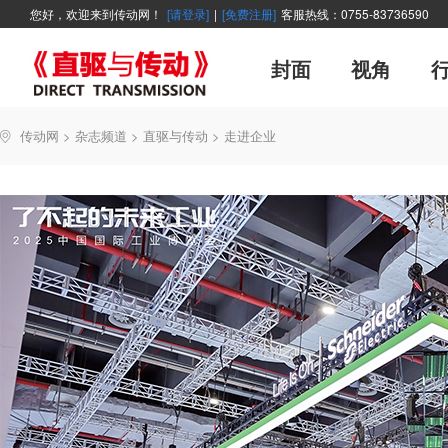
您好，欢迎来到传动网！
[请登录]
|
[免费注册]
客服热线：0755-83736590
封面
视角
广告
企业活动
精品
世界方案
资讯在线
新年寄语
新品
展会报道
控制系统
展会信息
伺服论坛
直驱产品精选
变频观察
交流传动
新书上架
主编絮语
市
软
管
传动网
>
杂志频道
>
直驱与传动
>
走进企业
能效碳索
技术文章
直驱与传动
每月专辑
聚焦
厂商采访
网站热