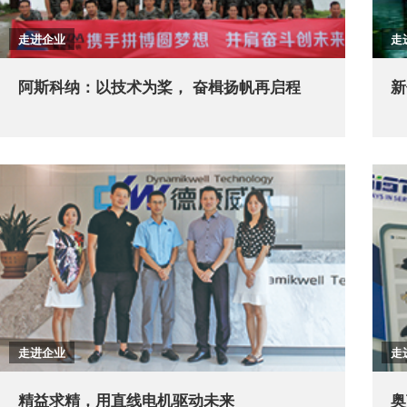
走进企业
走
阿斯科纳：以技术为桨， 奋楫扬帆再启程
新
走进企业
走
精益求精，用直线电机驱动未来
奥