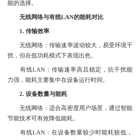
能的选择。
无线网络与有线LAN的能耗对比
1. 传输效率
无线网络：传输速率波动较大，易受环境干
扰，但在低功耗模式下表现出色。
有线LAN：传输速率高且稳定，抗干扰能
力强，能耗主要集中在设备运行时间。
2. 设备数量与能耗
无线网络：适合高密度用户场景，通过智能
节能技术可有效降低能耗。
有线LAN：在设备数量较少时能耗较低，