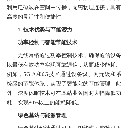
利用电磁波在空间中传播，无需物理连接，具有
高度的灵活性和便捷性。
1. 技术优势与节能潜力
功率控制与智能节能技术
无线网络通过功率控制技术，确保通信设备
以最低有效功率实现可靠通信，从而减少能耗。
例如，5G-A和6G技术通过设备级、网元级和系
统级的节能体系，实现了智能化的节能管理。此
外，深度休眠技术可在基站业务闲时大幅降低功
耗，实现80%以上的能耗降低。
绿色基站与能源管理