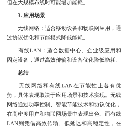
但在大规模布线时可能增加能耗。
3. 应用场景
无线网络：适合移动设备和物联网应用，通
过协议优化和节能模式降低能耗。
有线LAN：适合数据中心、企业级应用和
固定设备，通过高效传输和设备优化降低能耗。
总结
无线网络和有线LAN在节能性上各有优
势，具体表现取决于应用场景和技术实现。无线
网络通过功率控制、智能节能技术和协议优化，
在高密度用户和物联网场景中表现出色。而有线
LAN则凭借高效传输、低延迟和高稳定性，在