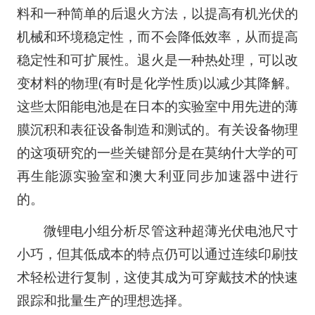
料和一种简单的后退火方法，以提高有机光伏的
机械和环境稳定性，而不会降低效率，从而提高
稳定性和可扩展性。退火是一种热处理，可以改
变材料的物理(有时是化学性质)以减少其降解。
这些太阳能电池是在日本的实验室中用先进的薄
膜沉积和表征设备制造和测试的。有关设备物理
的这项研究的一些关键部分是在莫纳什大学的可
再生能源实验室和澳大利亚同步加速器中进行
的。
微锂电小组分析尽管这种超薄光伏电池尺寸
小巧，但其低成本的特点仍可以通过连续印刷技
术轻松进行复制，这使其成为可穿戴技术的快速
跟踪和批量生产的理想选择。