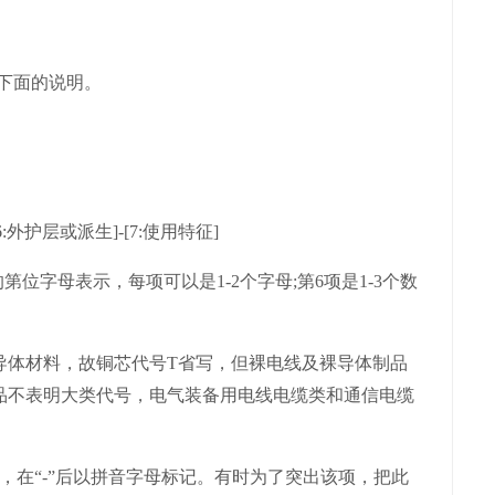
见下面的说明。
6:外护层或派生]-[7:使用特征]
字母表示，每项可以是1-2个字母;第6项是1-3个数
体材料，故铜芯代号T省写，但裸电线及裸导体制品
品不表明大类代号，电气装备用电线电缆类和通信电缆
在“-”后以拼音字母标记。有时为了突出该项，把此