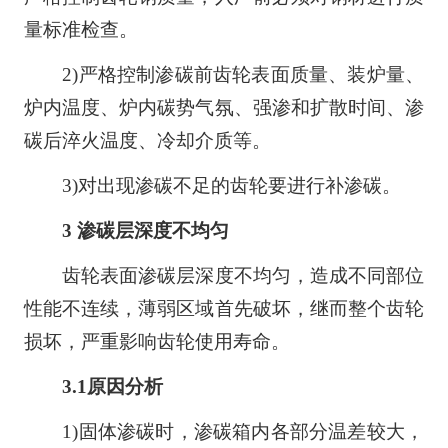
量标准检查。
2)严格控制渗碳前齿轮表面质量、装炉量、
炉内温度、炉内碳势气氛、强渗和扩散时间、渗
碳后淬火温度、冷却介质等。
3)对出现渗碳不足的齿轮要进行补渗碳。
3 渗碳层深度不均匀
齿轮表面渗碳层深度不均匀，造成不同部位
性能不连续，薄弱区域首先破坏，继而整个齿轮
损坏，严重影响齿轮使用寿命。
3.1原因分析
1)固体渗碳时，渗碳箱内各部分温差较大，