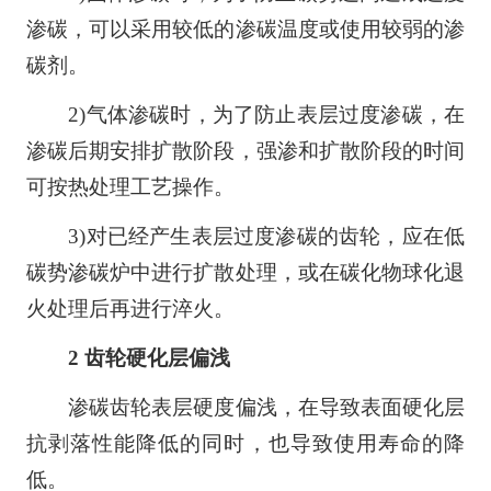
渗碳，可以采用较低的渗碳温度或使用较弱的渗
碳剂。
2)气体渗碳时，为了防止表层过度渗碳，在
渗碳后期安排扩散阶段，强渗和扩散阶段的时间
可按热处理工艺操作。
3)对已经产生表层过度渗碳的齿轮，应在低
碳势渗碳炉中进行扩散处理，或在碳化物球化退
火处理后再进行淬火。
2 齿轮硬化层偏浅
渗碳齿轮表层硬度偏浅，在导致表面硬化层
抗剥落性能降低的同时，也导致使用寿命的降
低。