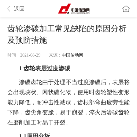
返回
齿轮渗碳加工常见缺陷的原因分析
及预防措施
时间：2021-08-29
来源：
中国传动网
1
齿轮
表层过度渗碳
渗碳齿轮由于处理不当过度渗碳后，表层将
会出现块状、网状碳化物，使用时齿轮塑性变形
能力降低，耐冲击性减弱，齿根部弯曲疲劳性能
下降，齿尖角变脆，易于崩裂，淬火后渗碳齿轮
在磨削加工时易于开裂。
1.1原因分析