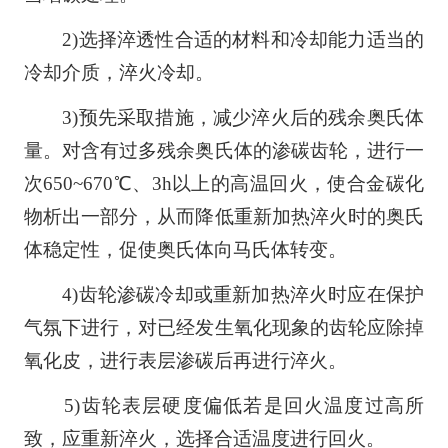
2)选择淬透性合适的材料和冷却能力适当的
冷却介质，淬火冷却。
3)预先采取措施，减少淬火后的残余奥氏体
量。对含有过多残余奥氏体的渗碳齿轮，进行一
次650~670℃、3h以上的高温回火，使合金碳化
物析出一部分，从而降低重新加热淬火时的奥氏
体稳定性，促使奥氏体向马氏体转变。
4)齿轮渗碳冷却或重新加热淬火时应在保护
气氛下进行，对已经发生氧化现象的齿轮应除掉
氧化皮，进行表层渗碳后再进行淬火。
5)齿轮表层硬度偏低若是回火温度过高所
致，应重新淬火，选择合适温度进行回火。