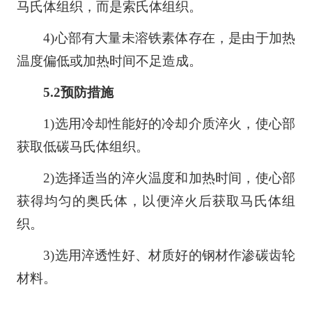
马氏体组织，而是索氏体组织。
4)心部有大量未溶铁素体存在，是由于加热
温度偏低或加热时间不足造成。
5.2预防措施
1)选用冷却性能好的冷却介质淬火，使心部
获取低碳马氏体组织。
2)选择适当的淬火温度和加热时间，使心部
获得均匀的奥氏体，以便淬火后获取马氏体组
织。
3)选用淬透性好、材质好的钢材作渗碳齿轮
材料。