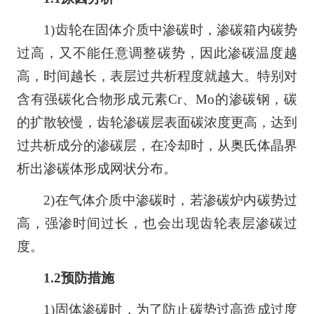
1)齿轮在固体介质中渗碳时，渗碳箱内碳势
过高，又不能任意调整碳势，因此渗碳温度越
高，时间越长，表层过共析程度就越大。特别对
含有强碳化合物形成元素Cr、Mo的渗碳钢，碳
的扩散较慢，齿轮渗碳层表面碳浓度更高，达到
过共析成分的渗碳层，在冷却时，从奥氏体晶界
析出渗碳体形成网状分布。
2)在气体介质中渗碳时，若渗碳炉内碳势过
高，强渗时间过长，也会出现齿轮表层渗碳过
度。
1.2预防措施
1)固体渗碳时，为了防止碳势过高造成过度