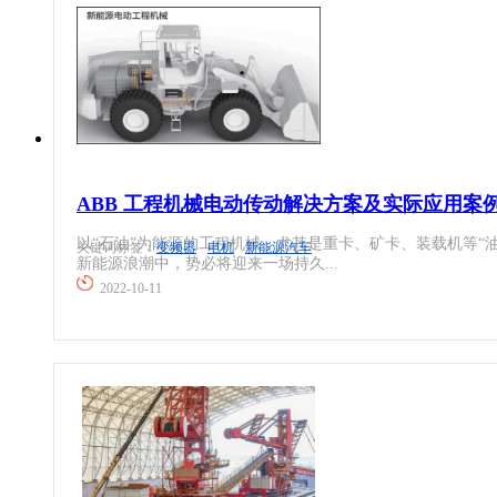
医疗设备
嵌入式系统
印刷机械
机械传动
造纸设备
工业通讯
ABB 工程机械电动传动解决方案及实际应用案
工业电源
以“石油”为能源的工程机械，尤其是重卡、矿卡、装载机等“
关键词标签：
变频器
电机
新能源汽车
新能源浪潮中，势必将迎来一场持久...
机柜
2022-10-11
执行机构
变频器
人机界面
电力电子