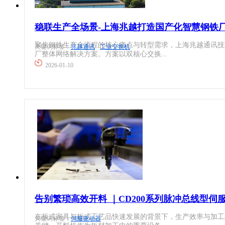
电梯设备
中低压变频器
稳联生产全场景-上海兆越打造国产化智慧钢铁
电子制造
聚焦钢铁生产全流程的核心痛点与转型需求，上海兆越通讯技
工业以太网
关键词标签：
兆越通讯
工业交换机
厂整体网络解决方案。方案以双核心交换...
纺织机械
2026-01-10
激光设备
供水处理
其他机械设备
光伏
机器视觉
轨道交通
高压变频器
机床工具
伺服驱动器
建材机械
直驱电机
告别繁琐高效开料 ｜CD200系列脉冲总线型伺服
暖通空调
在板式家具与板式工艺品快速发展的背景下，生产效率与加工
关键词标签：
伺服驱动器
现场总线