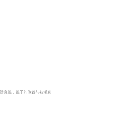
个矫直辊，辊子的位置与被矫直