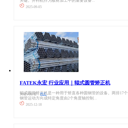
关键。开料机作为板材加工中的重要设备...
起重机械
2025-09-05
电气连接
汽车制造
编码器
人形机器人
反馈系统
石化
传感器
物流仓储
运动控制
橡塑机械
FATEK永宏 行业应用｜辊式圆管矫正机
工控机
新能源
辊式圆管矫正机是一种用于矫直各种圆钢管的设备。两排17
关键词标签：
PLC
钢管运动方向成特定角度由2个角度轴控制...
低压电器
烟草机械
2025-12-18
工业交换机
冶金设备
工业机械手