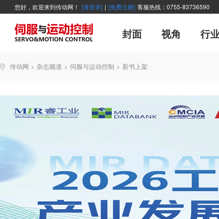
您好，欢迎来到传动网！
[请登录]
|
[免费注册]
客服热线：0755-83736590
封面
视角
行
广告
主编絮语
企业活动
精品
世界方案
新闻资讯
新年寄语
新品
企业采访
展会报道
伺服系统
展会信息
传动·生活
市场分析报告
数控技术
新书上架
运动
管理
经典
传动网
>
杂志频道
>
伺服与运动控制
>
新书上架
产业活动
企业管理
智能制造
技术与应用