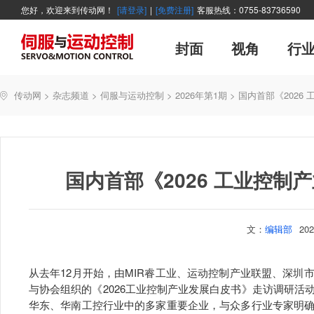
您好，欢迎来到传动网！
[请登录]
|
[免费注册]
客服热线：0755-83736590
封面
视角
行
广告
主编絮语
企业活动
精品
世界方案
新闻资讯
新年寄语
新品
企业采访
展会报道
伺服系统
展会信息
传动·生活
市场分析报告
数控技术
新书上架
运动
管理
经典
传动网
>
杂志频道
>
伺服与运动控制
>
2026年第1期
>
国内首部《2026
产业活动
企业管理
智能制造
技术与应用
国内首部《2026 工业控制
文：
编辑部
20
从去年12月开始，由MIR睿工业、运动控制产业联盟、深
与协会组织的《2026工业控制产业发展白皮书》走访调研
华东、华南工控行业中的多家重要企业，与众多行业专家明