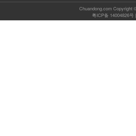
Chuandong.com Copyri
粤ICP备 14004826号