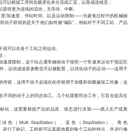
得产品可以根据工序间负载变化来分流或汇流，以形成连续流；
以获得更为连续的流动，无等待、中断。
速度/加速度、停站时间、以及运动限制——为避免过程中的机械碰
而动子群组则是关于他们如何被“编队”，例如对于不同工站，产品
子就可以在各个工站之间运动。
括：
该站点的速度及加速度限制，这个站点通常确保动子按照一个常速来运动于指定区
外，运动滤波器参数也可以被配置，以优化动子的运动——这用于
确定位后的停留，这用于动子必须在此停留用于加载和卸载被加工对象；这
同产品能够在不同的动子上的同步加工。几个站需要同步工作，它旨在提高生
到不同的目标站，这需要根据产品的品质、状态进行决策——插入生产或离
ti StopStation）、蓝色（StopStation）、青色
sionStation）进行了标记。工程师可以直观地看到每个工站的特点，并进行修