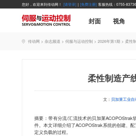
您好，欢迎来到传动网！
[请登录]
|
[免费注册]
客服热线：0755-83736
封面
视角
广告
主编絮语
企业活动
精品
世界方案
新闻资讯
新年寄语
新品
企业采访
展会报道
伺服系统
展会信息
传动·生活
市场分析报告
数控技术
新书上架
传动网
>
杂志频道
>
伺服与运动控制
>
2026年第1期
>
柔性
产业活动
企业管理
智能制造
技术与应用
柔性制造产
文：
贝加莱工业自
摘要：
带有分流/汇流技术的贝加莱ACOPOSt
件。本文详细介绍了ACOPOStrak系统的创
定义负载的过程。