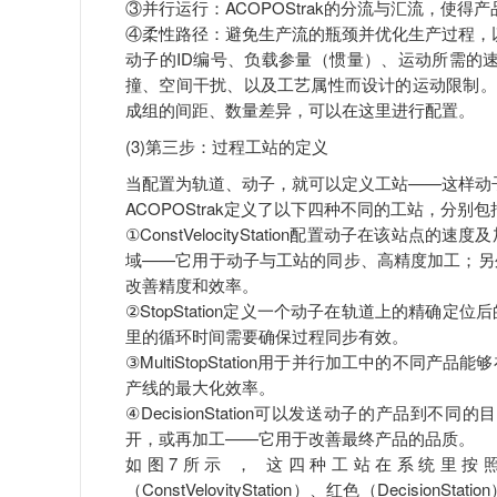
③并行运行：ACOPOStrak的分流与汇流，使
④柔性路径：避免生产流的瓶颈并优化生产过程，
动子的ID编号、负载参量（惯量）、运动所需的
撞、空间干扰、以及工艺属性而设计的运动限制。
成组的间距、数量差异，可以在这里进行配置。
(3)第三步：过程工站的定义
当配置为轨道、动子，就可以定义工站——这样动
ACOPOStrak定义了以下四种不同的工站，分别包
①ConstVelocityStation配置动子在
域——它用于动子与工站的同步、高精度加工；另
改善精度和效率。
②StopStation定义一个动子在轨道上的精
里的循环时间需要确保过程同步有效。
③MultiStopStation用于并行加工中的不
产线的最大化效率。
④DecisionStation可以发送动子的产品
开，或再加工——它用于改善最终产品的品质。
如图7所示 ， 这四种工站在系统里按照绿色（Mul
（ConstVelovityStation）、红色（Deci