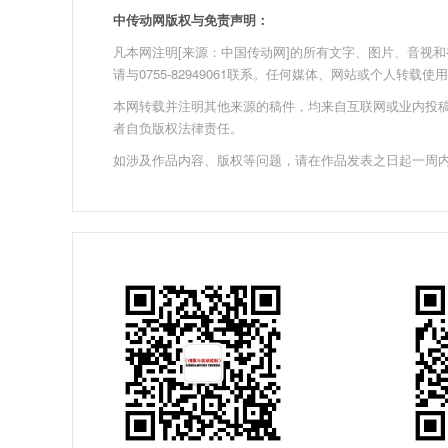
中传动网版权与免责声明：
凡本网注明[来源：中国传动网]的所有文字、图片、音视和视频文
请与0755-82949061联系。任何媒体、网站或个人转
本网转载并注明其他来源的稿件，均来自互联网或业内投
者自负版权法律责任。
如涉及作品内容、版权等问题，请在作品发表之日起一周