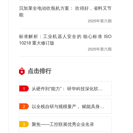
贝加莱全电动吹瓶机方案： 吹得好，省料又节
能
2025年第六期
标准解析：工业机器人安全的 核心标准 ISO
10218 重大修订版
2025年第六期
点击排行
从硬件到“能力”： 研华科技深化软件定义工业控制 ——访研华（中国）工业物联网事业群业务总监 李国忠
1
以全栈自研与规模量产， 赋能具身智能机器人加速落地
2
聚焦——工控联展优秀企业名录
3