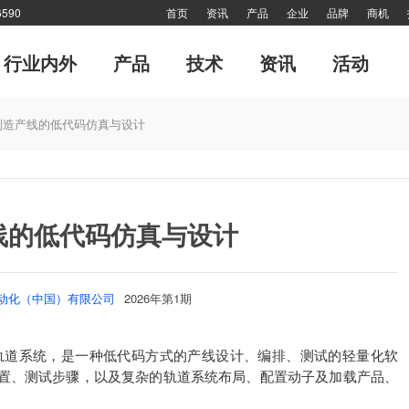
590
首页
资讯
产品
企业
品牌
商机
行业内外
产品
技术
资讯
活动
运动控制系统
管理
经典演绎
专刊
风·尚
CMCIA联盟活动
每月专辑
工业机器人
十大新闻
终端用户
对接
《海外来风》
值得关注
大家谈
技术答疑
细分
网
制造产线的低代码仿真与设计
线的低代码仿真与设计
动化（中国）有限公司
2026年第1期
rak轨道系统，是一种低代码方式的产线设计、编排、测试的轻量化软
建、配置、测试步骤，以及复杂的轨道系统布局、配置动子及加载产品、