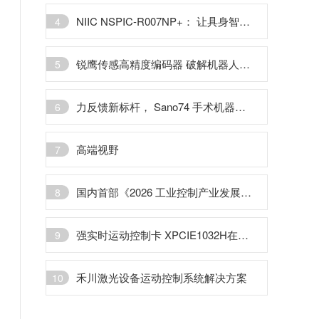
NIIC NSPIC-R007NP+： 让具身智能机器人告别传统模式
4
锐鹰传感高精度编码器 破解机器人关节瓶颈
5
力反馈新标杆， Sano74 手术机器人专用六维力传感器
6
高端视野
7
国内首部《2026 工业控制产业发展白皮书》 即将发布
8
强实时运动控制卡 XPCIE1032H在晶圆划片机的解决方案
9
禾川激光设备运动控制系统解决方案
10