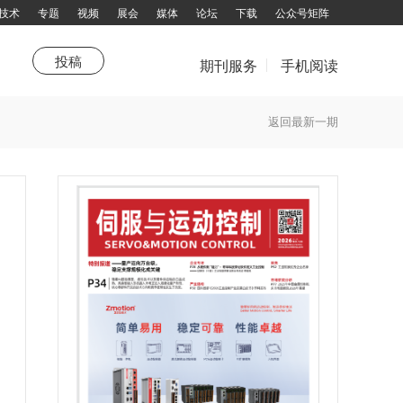
技术
专题
视频
展会
媒体
论坛
下载
公众号矩阵
投稿
期刊服务
手机阅读
市场
站热点
《品牌与营销》
新技术
特别推荐
产业联盟
综述
企划
聚焦
特别报道
技术领航园
高端视野
杂志订阅
返回最新一期
填写邮件地址，订阅更多资讯：
拨打电话咨询：13751143319 余女士
邮箱：chuandong@chuandong.cn