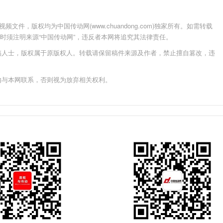
件，版权均为中国传动网(www.chuandong.com)独家所有。如需转载
载使用时须注明来源“中国传动网”，违反者本网将追究其法律责任。
稿人士，版权属于原版权人。转载请保留稿件来源及作者，禁止擅自篡改，违
内与本网联系，否则视为放弃相关权利。