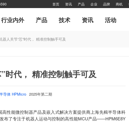
590
首页
资讯
产品
企业
品牌
商机
行业内外
产品
技术
资讯
活动
运动控制系统
管理
经典演绎
专刊
风·尚
CMCIA联盟活动
每月专辑
工业机器人
十大新闻
终端用户
对接
《海外来风》
值得关注
大家谈
技术答疑
细分
网
机器人关节“芯”时代， 精准控制触手可及
”时代， 精准控制触手可及
半导体 HPMicro
2025年第二期
，中国高性能微控制器产品及嵌入式解决方案提供商上海先楫半导体科
，发布了专注于机器人运动与控制的高性能MCU产品——HPM6E8Y