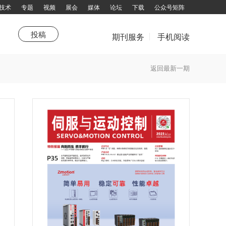
技术
专题
视频
展会
媒体
论坛
下载
公众号矩阵
投稿
期刊服务
手机阅读
市场
站热点
《品牌与营销》
新技术
特别推荐
产业联盟
综述
企划
聚焦
特别报道
技术领航园
高端视野
杂志订阅
返回最新一期
填写邮件地址，订阅更多资讯：
拨打电话咨询：13751143319 余女士
邮箱：chuandong@chuandong.cn