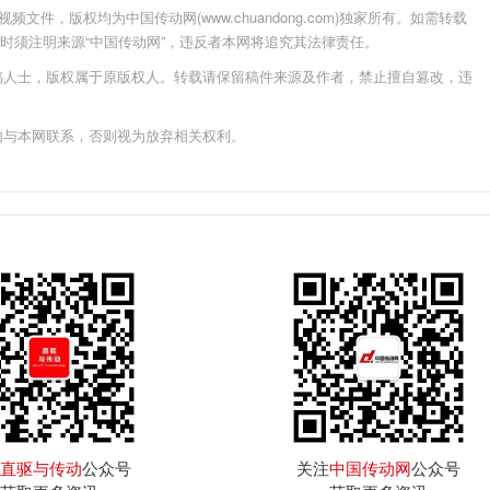
件，版权均为中国传动网(www.chuandong.com)独家所有。如需转载
载使用时须注明来源“中国传动网”，违反者本网将追究其法律责任。
稿人士，版权属于原版权人。转载请保留稿件来源及作者，禁止擅自篡改，违
内与本网联系，否则视为放弃相关权利。
直驱与传动
公众号
关注
中国传动网
公众号