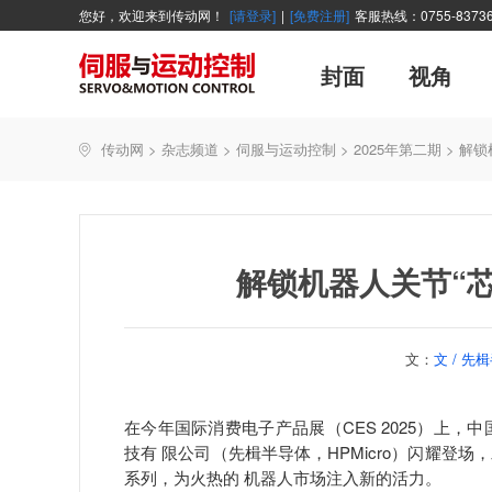
您好，欢迎来到传动网！
[请登录]
|
[免费注册]
客服热线：0755-83736
封面
视角
广告
主编絮语
企业活动
精品
世界方案
新闻资讯
新年寄语
新品
企业采访
展会报道
伺服系统
展会信息
传动·生活
市场分析报告
数控技术
新书上架
传动网
>
杂志频道
>
伺服与运动控制
>
2025年第二期
>
解锁
产业活动
企业管理
智能制造
技术与应用
解锁机器人关节“芯
文：
文 / 先楫
在今年国际消费电子产品展（CES 2025）上
技有 限公司（先楫半导体，HPMicro）闪耀登场
系列，为火热的 机器人市场注入新的活力。