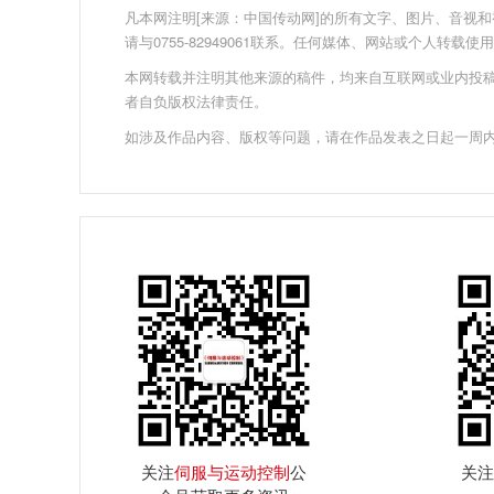
凡本网注明[来源：中国传动网]的所有文字、图片、音视和视频文
请与0755-82949061联系。任何媒体、网站或个人转
本网转载并注明其他来源的稿件，均来自互联网或业内投
者自负版权法律责任。
如涉及作品内容、版权等问题，请在作品发表之日起一周
关注
伺服与运动控制
公
关注