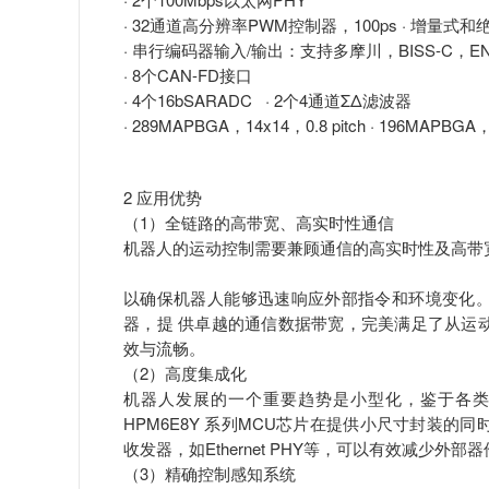
· 32通道高分辨率PWM控制器，100ps · 增量式
· 串行编码器输入/输出：支持多摩川，BISS-C，EN
· 8个CAN-FD接口
· 4个16bSARADC · 2个4通道ΣΔ滤波器
· 289MAPBGA，14x14，0.8 pitch · 196MAPBGA
2 应用优势
（1）全链路的高带宽、高实时性通信
机器人的运动控制需要兼顾通信的高实时性及高带
以确保机器人能够迅速响应外部指令和环境变化。HPM
器，提 供卓越的通信数据带宽，完美满足了从运
效与流畅。
（2）高度集成化
机器人发展的一个重要趋势是小型化，鉴于各类
HPM6E8Y 系列MCU芯片在提供小尺寸封装
收发器，如Ethernet PHY等，可以有效减少外部
（3）精确控制感知系统