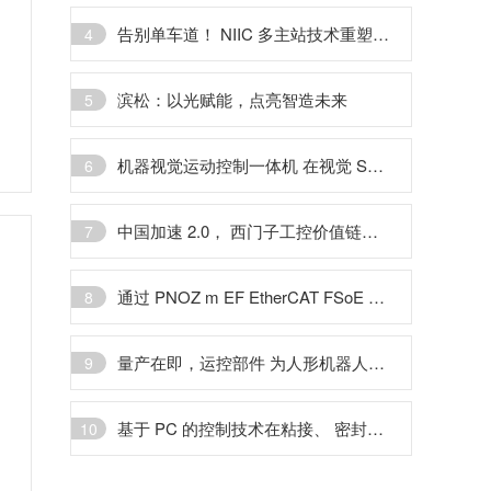
告别单车道！ NIIC 多主站技术重塑通讯新格局
4
滨松：以光赋能，点亮智造未来
5
机器视觉运动控制一体机 在视觉 SCARA 天地盖贴合的应用
6
中国加速 2.0， 西门子工控价值链布局驶入快车道
7
通过 PNOZ m EF EtherCAT FSoE 实现单电缆的解决方案
8
量产在即，运控部件 为人形机器人市场放量夯实基础
9
基于 PC 的控制技术在粘接、 密封和灌封多功能单元中的应用
10