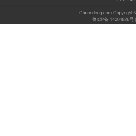
Chuandong.com Copyri
粤ICP备 14004826号