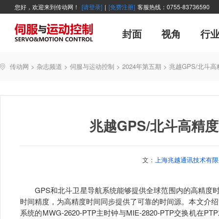
您好，欢迎来到传动网！
[请登录]
|
[免费注册]
客服热线：0755-83736590
封面
视角
行
广告
主编絮语
企业活动
精品
世界方案
新闻资讯
新年寄语
新品
企业采访
展会报道
伺服系统
展会信息
传动·生活
市场分析报告
数控技术
新书上架
运动
管理
经典
传动网
>
杂志频道
>
伺服与运动控制
>
2024年第五期
>
兆越GPS/北斗
产业活动
企业管理
智能制造
技术与应用
兆越GPS/北斗高精
文：
上海兆越通讯技术有限
GPS和北斗卫星导航系统能够提供全球范围内的高精度时
时间精度，为高精度时间同步提供了可靠的时间源。本文介绍了
系统的MWG-2620-PTP主时钟与MIE-2820-PTP交