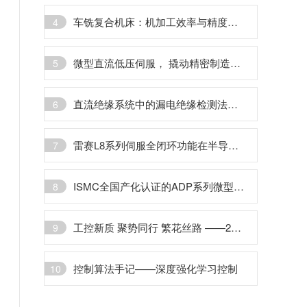
车铣复合机床：机加工效率与精度的利器，国产能否步入“高端局”？
4
微型直流低压伺服， 撬动精密制造大版图
5
直流绝缘系统中的漏电绝缘检测法的探讨
6
雷赛L8系列伺服全闭环功能在半导体探针台设备的应用
7
ISMC全国产化认证的ADP系列微型伺服驱动器
8
工控新质 聚势同行 繁花丝路 ——2024运动控制/直驱产业联盟年中总结与洞察
9
控制算法手记——深度强化学习控制
10