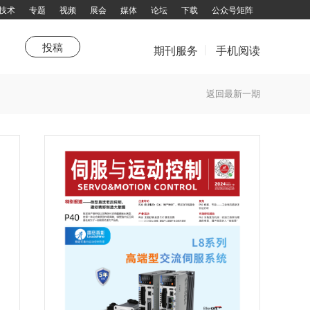
技术
专题
视频
展会
媒体
论坛
下载
公众号矩阵
投稿
期刊服务
手机阅读
市场
站热点
《品牌与营销》
新技术
特别推荐
产业联盟
综述
企划
聚焦
特别报道
技术领航园
高端视野
杂志订阅
返回最新一期
填写邮件地址，订阅更多资讯：
拨打电话咨询：13751143319 余女士
邮箱：chuandong@chuandong.cn