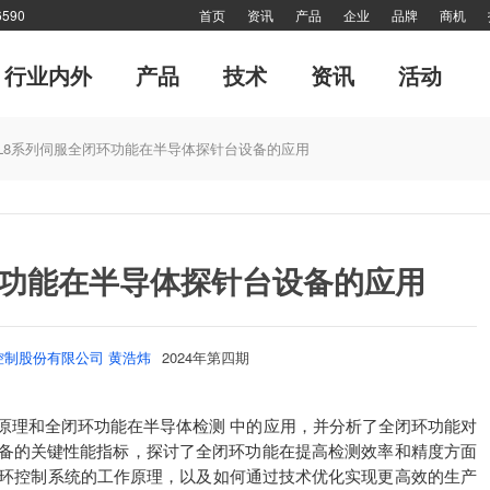
590
首页
资讯
产品
企业
品牌
商机
行业内外
产品
技术
资讯
活动
运动控制系统
管理
经典演绎
专刊
风·尚
CMCIA联盟活动
每月专辑
工业机器人
十大新闻
终端用户
对接
《海外来风》
值得关注
大家谈
技术答疑
细分
网
L8系列伺服全闭环功能在半导体探针台设备的应用
环功能在半导体探针台设备的应用
制股份有限公司 黄浩炜
2024年第四期
理和全闭环功能在半导体检测 中的应用，并分析了全闭环功能对
备的关键性能指标，探讨了全闭环功能在提高检测效率和精度方面
闭环控制系统的工作原理，以及如何通过技术优化实现更高效的生产