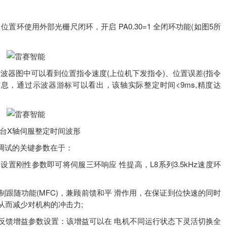
环使用外部光栅尺闭环，开启 PA0.30=1 全闭环功能(如图5所
波器图中可以看到位置指令速度(上位机下发指令)、位置误差(指令
)信息，通过示波器游标可以看出，该轴实际整定时间<9ms,精度达
针台X轴伺服整定时间波形
调试的关键参数在于：
性参数即可将伺服三环响应 性提高，L8系列3.5kHz速度环
随功能(MFC)，兼顾前馈和平 滑作用，在保证到位快速的同时
从而减少对机构的冲击力;
馈增益参数设置：该增益可以在 电机不同运行状态下灵活切换全