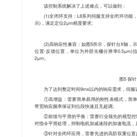
该控制系统解决了上述难点，可以做到：
(1)全闭环支持：L8系列伺服支持全闭环功能，位置
示)，满足定位2μm精度要求;
(2)高响应性兼容：如图5所示，探针台X轴，示
位置-反馈位置，单位为外部光栅分辨率0.5μm
2μm。
图5 探
为了达到整定时间9ms以内的响应需求，伺服
①高增益：雷赛简单易用的刚性表模式，简单设置刚
带宽响应频率保证到位段快速且无超调;
②前馈与平滑的平衡：雷赛行业领先的模型控制跟
对指令平滑处理，抑制电机加减速段的加速电流，
③针对全闭环应用，雷赛先进的高阶双重位置反