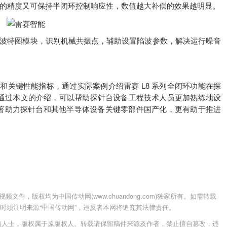
制的精度又可保持半闭环控制响应性，数值越大补偿的效果越明显。
波特图模块，识别机械共振点，辅助设置陷波参数，解决运行噪音
键性能指标，通过实际案例介绍雷赛 L8 系列全闭环功能在探
。通过本文的介绍，可以帮助探针台设备工程技术人员更加熟练地设
显著助力探针台和其他半导体设备关键零部件国产化，更有助于推进
件，版权均为中国传动网(www.chuandong.com)独家所有。如需转载
载使用时须注明来源“中国传动网”，违反者本网将追究其法律责任。
稿人士，版权属于原版权人。转载请保留稿件来源及作者，禁止擅自篡改，违