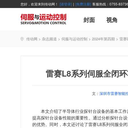
您好，欢迎来到传动网！
[请登录]
|
[免费注册]
客服热线：0755-83736
封面
视角
广告
主编絮语
企业活动
精品
世界方案
新闻资讯
新年寄语
新品
企业采访
展会报道
伺服系统
展会信息
传动·生活
市场分析报告
数控技术
新书上架
传动网
>
杂志频道
>
伺服与运动控制
>
2024年第四期
>
雷赛
产业活动
企业管理
智能制造
技术与应用
雷赛L8系列伺服全闭
文：
深圳市雷赛智能控
本文介绍了半导体行业探针台设备的基本工作原
提高探针台设备性能的重要性。通过分析探针台设
的优势。同时，本文还讨论了雷赛L8系列伺服全