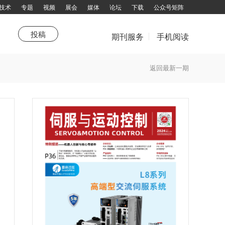
技术
专题
视频
展会
媒体
论坛
下载
公众号矩阵
投稿
期刊服务
手机阅读
市场
站热点
《品牌与营销》
新技术
特别推荐
产业联盟
综述
企划
聚焦
特别报道
技术领航园
高端视野
杂志订阅
返回最新一期
填写邮件地址，订阅更多资讯：
拨打电话咨询：13751143319 余女士
邮箱：chuandong@chuandong.cn