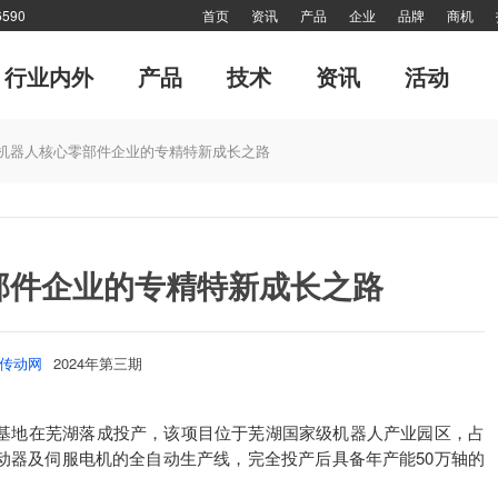
590
首页
资讯
产品
企业
品牌
商机
行业内外
产品
技术
资讯
活动
运动控制系统
管理
经典演绎
专刊
风·尚
CMCIA联盟活动
每月专辑
工业机器人
十大新闻
终端用户
对接
《海外来风》
值得关注
大家谈
技术答疑
细分
网
机器人核心零部件企业的专精特新成长之路
部件企业的专精特新成长之路
传动网
2024年第三期
产基地在芜湖落成投产，该项目位于芜湖国家级机器人产业园区，占
服驱动器及伺服电机的全自动生产线，完全投产后具备年产能50万轴的