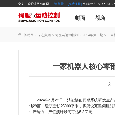
您好，欢迎来到传动网！
[请登录]
|
[免费注册]
客服热线：0755-83736
封面
视角
广告
主编絮语
企业活动
精品
世界方案
新闻资讯
新年寄语
新品
企业采访
展会报道
伺服系统
展会信息
传动·生活
市场分析报告
数控技术
新书上架
传动网
>
杂志频道
>
伺服与运动控制
>
2024年第三期
>
一家
产业活动
企业管理
智能制造
技术与应用
一家机器人核心零
文：
2024年5月28日，清能德创伺服系统研发生
地28亩，建筑面积25000平米，将架设完整伺
生产能力，产值预计最高可达5-8亿元。