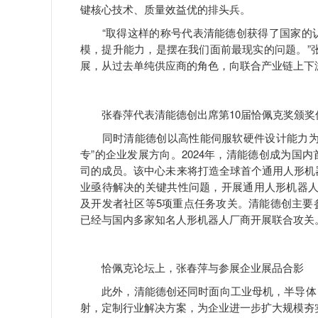
键核心技术、质量效益优的排头兵。
“取得这样的称号代表清能德创获得了国家的认
模，提升能力，是摆在我们面前最现实的问题。”
展，从过去单纯供应商的角色，向联合产业链上下
张春萍代表清能德创出席第10届恰佩克奖颁奖
同时清能德创以高性能伺服软硬件设计能力为核
专”的企业发展方向。2024年，清能德创成为国
司的成员。该中心未来将打造全球首个通用人形机器
业亟待解决的关键共性问题，开展通用人形机器人
及开发者社区等5项重点任务攻关。清能德创主要
已经与国内多家知名人形机器人厂商开展联合攻关
恰佩克论坛上，张春萍与参展企业展品合影
此外，清能德创还同时面向工业母机，半导体，
射，定制行业解决方案，为企业进一步扩大规模夯