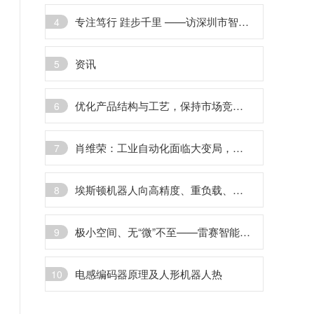
专注笃行 跬步千里 ——访深圳市智创电机有限公司总经理 熊青山
4
资讯
5
优化产品结构与工艺，保持市场竞争力
6
肖维荣：工业自动化面临大变局，贝加莱的洞见与选择
7
埃斯顿机器人向高精度、重负载、全品类体系拓展
8
极小空间、无“微”不至——雷赛智能电机与微型伺服系统
9
电感编码器原理及人形机器人热
10