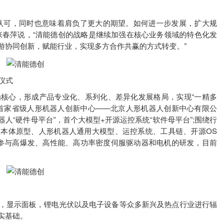
可，同时也意味着肩负了更大的期望。如何进一步发展，扩大规
张春萍说，“清能德创的战略是继续加强在核心业务领域的特色化发
游协同创新，赋能行业，实现多方合作共赢的方式转变。”
仪式
心，形成产品专业化、系列化、差异化发展格局，实现“一精多
内首家省级人形机器人创新中心——北京人形机器人创新中心有限公
人“硬件母平台”，首个大模型+开源运控系统“软件母平台”;围绕行
本体原型、人形机器人通用大模型、运控系统、工具链、开源OS
参与高爆发、高性能、高功率密度伺服驱动器和电机的研发，目前
。
显示面板，锂电光伏以及电子设备等众多新兴及热点行业进行辐
实基础。