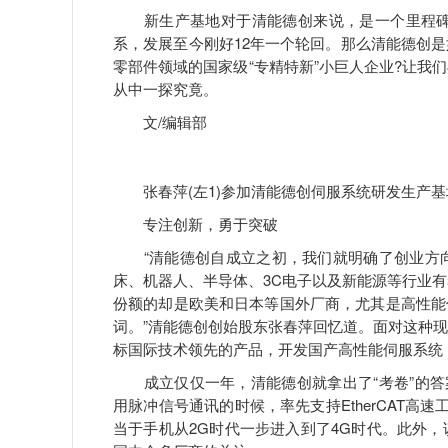
新生产基地对于清能德创来说，是一个里程碑时
系，发展至今刚好12年一个轮回。那么清能德创
零部件领域的国家级“专精特新”小巨人企业?让我
从中一探究竟。
文/编辑部
张春萍(左1)参加清能德创伺服系统研发生产基
专注创新，勇于突破
“清能德创自成立之初，我们就明确了创业方向
床、机器人、半导体、3C电子以及新能源等行业有
份额的却是欧美和日本等国外厂商，尤其是高性能
词。”清能德创创始股东张春萍回忆道。面对这种
标国际技术领先的产品，开发国产高性能伺服系统
成立仅仅一年，清能德创就拿出了“考卷”的答案——
用脉冲信号通讯的时候，率先支持EtherCAT
当于手机从2G时代一步进入到了4G时代。此外