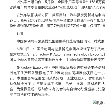
以汽车市场为例，5月份，全国乘用车零售量约168.5万辆
占乘用车总体零售量的比重达47%;报废机动车回收量57.7万辆，
在汽车以旧换新方面，截至目前，汽车报废更新补贴申请量
27日，商务部汽车以旧换新信息平台收到全国第1份汽车报废更
份申请到第2万份申请，用了7天;再到第3万份申请，仅用了4
行业
中国传动网与励展博览集团携手打造智能自动化一站式展
5月21日，中国传动网与励展博览集团在深圳举行了战略
技术展览会Smart Factory & Automation Technology 
团大中华区首席运营官李雅仪女士、中国传动网董事长苏美萍
S-Factory Expo，作为中国国际贸易促进委员会电子信
洲电子生产设备暨微电子工业展览会的同期展会项目之一，将于
行。本届展会将全面呈现系统集成、工业机器人、智能仓储与
动化解决方案;并与励展旗下汽车、电子、屏幕、新材料四大产
会，为业界呈现一场前所未有的智能与自动化行业盛宴，汇
能与自动化技术的新浪潮。