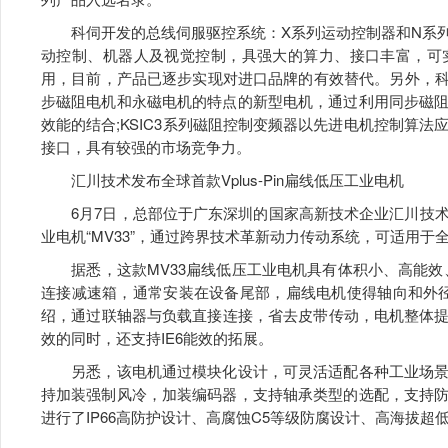
科伺开发的总线伺服驱控系统：X系列运动控制器和N系列
动控制、机器人及视觉控制，具强大的算力、接口丰富，可
用，目前，产品已逐步实现对进口品牌的有效替代。另外，科
步磁阻电机和永磁电机的特点的新型电机，通过利用同步磁
效能的结合;KSIC3系列磁阻控制变频器以先进电机控制算法
接口，具有较强的市场竞争力。
汇川技术发布全球首款Vplus-Pin扁线低压工业电机
6月7日，总部位于广东深圳的国家高新技术企业汇川技术
业电机“MV33”，通过跨界技术革新动力传动系统，可适用于
据悉，这款MV33扁线低压工业电机具有体积小、高能效
连接减速箱，通常安装在设备尾部，扁线电机使得轴向和外径
绍，通过联轴器与负载直接连接，省去皮带传动，电机整体提效达4
效的同时，还支持IE6能效的拓展。
另悉，该电机通过模块化设计，可灵活适配各种工业场景
持加装强制风冷，加装编码器，支持轴承类型的选配，支持
进行了IP66高防护设计、高腐蚀C5等级防腐设计、高海拔超