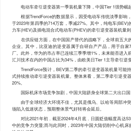
电动车牵引逆变器第一季装机量下降，中国Tier 1强势崛
根据TrendForce的数据显示，因受电动车传统淡季影响，
于2023年第四季的714万套，季减27%。其中，纯电车(BE
力车(HEV)及插电混合式电动车(PHEV)的牵引逆变器装机量则
在供应链方面，在中国国产替代的战略下，全球前五大的牵引
企业。其中，比亚迪的逆变器属于自研自产产品，用于自家
厂。此外，华为的市占率已连续三季季增1%，未来能否进入
汇川技术在内的中国占比为34%，由欧美日Tier 1主导牵引
TrendForce预计，BEV第二季的牵引逆变器装机量可
式持续推动牵引逆变器装机量。整体来看，第二季牵引逆变器
20%。
国际机床市场竞争加剧，中国大陆跻身全球第二大出口国
由于全球经济大环境不佳，尤其是俄乌、以哈等局部冲突
场陷入低迷状态，预期整体景气好转将会延后。
对比2021年初﹐截至2024年4月底﹐日圆贬值幅度高达5
中的竞争力突显;而与此同时，2023年中国大陆切削中心机