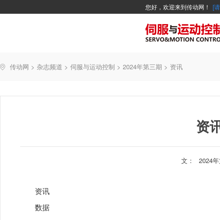
您好，欢迎来到传动网！
[
广告
主编絮语
企业活动
精品
世界方案
新闻资讯
新年寄语
新品
传动网
>
杂志频道
>
伺服与运动控制
>
2024年第三期
>
资讯
产业活动
企业管理
智能制造
资
文：
2024
资讯
数据