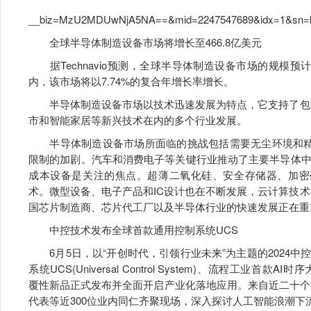
https://mp.wei
__biz=MzU2MDUwNjA5NA==&mid=2247547689&idx=1&sn=b5c
全球半导体制造设备市场将增长至466.8亿美元
据Technavio预测，全球半导体制造设备市场的规模预计将在
内，该市场将以7.74%的复合年增长率增长。
半导体制造设备市场以技术迅速发展为特点，它支持了包括
市和智能家居等新兴技术在内的多个行业发展。
半导体制造设备市场所面临的挑战包括需要无尘环境和精确
限制的加剧。汽车和消费电子等关键行业推动了主要半导体中
成本设备是关注的焦点。超薄二氧化硅、安全存储器、加密硬
术。微型设备、电子产品和IC设计也在不断发展，云计算技
国芯片制造商、芯片代工厂以及半导体行业的快速发展正在重
中控技术发布全球首款通用控制系统UCS
6月5日，以“开创时代，引领行业未来”为主题的2024
系统UCS(Universal Control System)、流程工业首款AI时序大模型T
覆性新品正式发布并全面开启产业化落地应用。来自近二十个
代表等近300位业内同仁齐聚现场，深入探讨人工智能浪潮