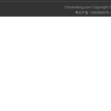
Chuandong.com Copyri
粤ICP备 14004826号