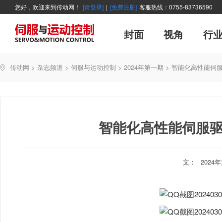
您好，欢迎来到传动网！
[请登录]
|
[免费注册]
客服热线：0755-83736590
封面
视角
行
广告
主编絮语
企业活动
精品
世界方案
新闻资讯
新年寄语
新品
企业采访
展会报道
伺服系统
展会信息
传动·生活
市场分析报告
数控技术
新书上架
运动
管理
经典
传动网
>
杂志频道
>
伺服与运动控制
>
2024年第一期
>
智能化高性能伺服
产业活动
企业管理
智能制造
技术与应用
智能化高性能伺服驱
文：
2024