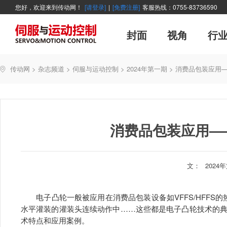
您好，欢迎来到传动网！
[请登录]
|
[免费注册]
客服热线：0755-83736590
封面
视角
行
广告
主编絮语
企业活动
精品
世界方案
新闻资讯
新年寄语
新品
企业采访
展会报道
伺服系统
展会信息
传动·生活
市场分析报告
数控技术
新书上架
运动
管理
经典
传动网
>
杂志频道
>
伺服与运动控制
>
2024年第一期
>
消费品包装应用
产业活动
企业管理
智能制造
技术与应用
消费品包装应用—
文：
2024
电子凸轮一般被应用在消费品包装设备如VFFS/HFFS的
水平灌装的灌装头连续动作中……这些都是电子凸轮技术的
术特点和应用案例。