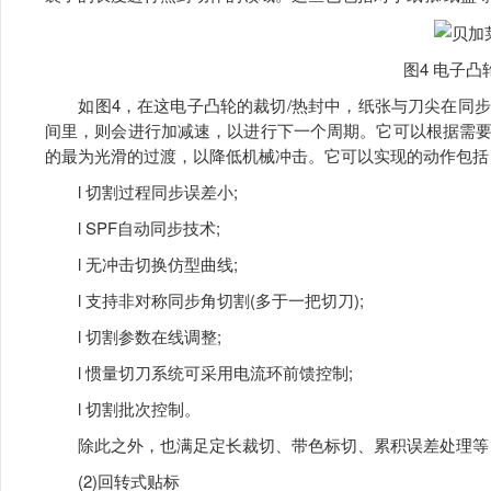
图4 电子凸
如图4，在这电子凸轮的裁切/热封中，纸张与刀尖在同步
间里，则会进行加减速，以进行下一个周期。它可以根据需
的最为光滑的过渡，以降低机械冲击。它可以实现的动作包括
l 切割过程同步误差小;
l SPF自动同步技术;
l 无冲击切换仿型曲线;
l 支持非对称同步角切割(多于一把切刀);
l 切割参数在线调整;
l 惯量切刀系统可采用电流环前馈控制;
l 切割批次控制。
除此之外，也满足定长裁切、带色标切、累积误差处理等
(2)回转式贴标