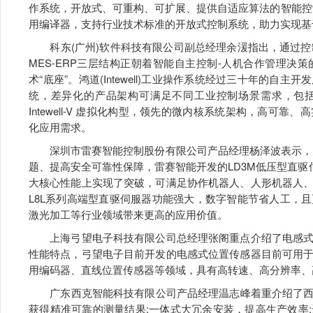
作系统，开放式、可重构、可扩展、提供自适应算法的智能控制系
用编译器，支持行业技术标准的开放式控制系统，助力实现基于
科东(广州)软件科技有限公司副总经理余湲指出，通过控制系
MES-ERP三层结构正朝着智能自主控制-人机合作管理
术“底座”。鸿道(Intewell)工业操作系统经过三十年的
统，差异化的产品架构可满足不同工业控制场景需求，包括：Intew
Intewell-V 虚拟化构型，领先的微内核系统架构，高可
化应用需求。
深圳市雷赛智能控制股份有限公司产品经理杨泽波表示，为
题、提高安全可靠性保障，雷赛智能开发的LD3M低压型直驱
大核心性能上实现了突破，可满足协作机器人、人形机器人
L8L系列高端型直驱伺服器功能强大，数字智能节省人工，
激光加工等行业领域带来更高的应用价值。
上海弓望电子科技有限公司总经理张阁重点介绍了电感式
性能特点，弓望电子目前开发的电感式位置传感器目前可用
用编码器、直线位置传感器等领域，具有高转速、高分辨率、
广东西克智能科技有限公司产品经理温志峰着重介绍了西克(
获得精准可靠的测量结果;一体式大冗余安装，提高生产效率