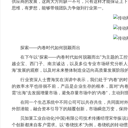
供应商的发展，这两大方向缺一不可，只有这样才能保证上下
思维，有梦想，能够带领团队力争做到行业第一。
探索——内卷时代如何脱颖而出
在下午以“探索——内卷时代如何脱颖而出”为主题的工控
越企宝、西门子、南京诚达，以及多位专业市场研究分析人
海”发展的观察，以及对未来整体制造业迈向高质量发展阶段
行业资深人士曹海笑在演讲中表示，我们处于“内卷”的时
的效率水平也徘徊不前，产品是企业生存的根本，面对“内
需“出海”去发掘增量市场，避免存量市场中的“内卷”，主动到
在同一个生态系统中不同公司可以共存共生，共同面对外
外部潜能，融合资本引导下的颠覆创新，市场瞬息万变，保持
贝加莱工业自动化(中国)有限公司技术传播经理宋华振说道
个创新都来自客户需求。以“卷绕技术”为例，卷绕机的转动