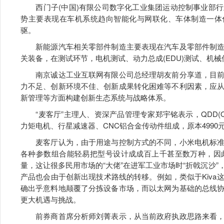
西门子(中国)有限公司数字化工业集团运动控制事业部行
势主要表现在车机系统趋向智能化与网联化、车体制造一体化
驱。
新能源汽车相关零部件制造主要表现在汽车及零部件制造
关装备，在测试环节，电机测试、动力总成(EDU)测试、机
南京诚达工业互联网有限公司总经理胡友前分享道，目前
力不足、创新环境不佳、创新成果转化困难等不利因素，应
新管理等方面构建创新生态系统与战略体系。
“麦客厅”主理人、资深产品管理专家郑宇铭表示，QDD(Quasi
力矩电机、行星减速器、CNC铝合金传动件组成，原本4990元
麦客厅认为，由于用途与控制方式的不同，小米电机标准
各种参数组合能轻易把型号设计成成百上千甚至数万种，因
量，这让很多民用市场的“大佬”在进军工业市场时“折戟沉沙
产品也会由于创新出现技术路线的转移。例如，类似于Kiv
确出乎意料地颠覆了分拣设备市场，而以太网为基础的总线
更大机遇与挑战。
前券商首席分析师刘菁表示，从当前政府执政思路来看，