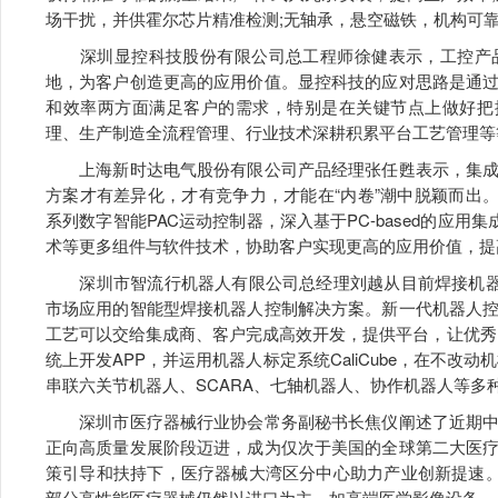
场干扰，并供霍尔芯片精准检测;无轴承，悬空磁铁，机构可
深圳显控科技股份有限公司总工程师徐健表示，工控产品
地，为客户创造更高的应用价值。显控科技的应对思路是通
和效率两方面满足客户的需求，特别是在关键节点上做好把
理、生产制造全流程管理、行业技术深耕积累平台工艺管理等
上海新时达电气股份有限公司产品经理张任甦表示，集成
方案才有差异化，才有竞争力，才能在“内卷”潮中脱颖而出。基
系列数字智能PAC运动控制器，深入基于PC-based的应用
术等更多组件与软件技术，协助客户实现更高的应用价值，提
深圳市智流行机器人有限公司总经理刘越从目前焊接机器人
市场应用的智能型焊接机器人控制解决方案。新一代机器人
工艺可以交给集成商、客户完成高效开发，提供平台，让优秀的工
统上开发APP，并运用机器人标定系统CaliCube，在不改
串联六关节机器人、SCARA、七轴机器人、协作机器人等多
深圳市医疗器械行业协会常务副秘书长焦仪阐述了近期中
正向高质量发展阶段迈进，成为仅次于美国的全球第二大医
策引导和扶持下，医疗器械大湾区分中心助力产业创新提速。
部分高性能医疗器械仍然以进口为主，如高端医学影像设备、