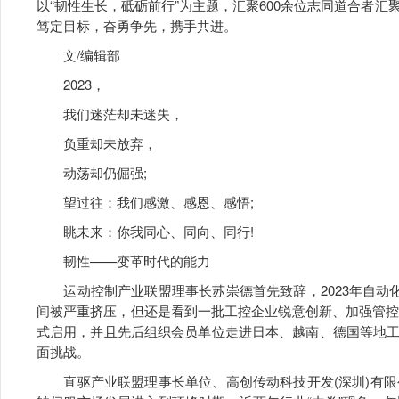
以“韧性生长，砥砺前行”为主题，汇聚600余位志同道合者汇
笃定目标，奋勇争先，携手共进。
文/编辑部
2023，
我们迷茫却未迷失，
负重却未放弃，
动荡却仍倔强;
望过往：我们感激、感恩、感悟;
眺未来：你我同心、同向、同行!
韧性——变革时代的能力
运动控制产业联盟理事长苏崇德首先致辞，2023年自动化
间被严重挤压，但还是看到一批工控企业锐意创新、加强管控
式启用，并且先后组织会员单位走进日本、越南、德国等地
面挑战。
直驱产业联盟理事长单位、高创传动科技开发(深圳)有限公