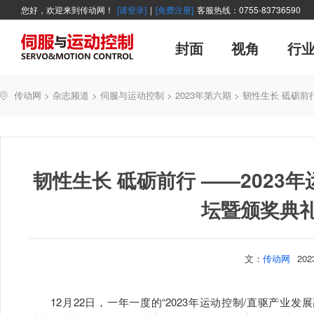
您好，欢迎来到传动网！
[请登录]
|
[免费注册]
客服热线：0755-83736590
封面
视角
行
广告
主编絮语
企业活动
精品
世界方案
新闻资讯
新年寄语
新品
企业采访
展会报道
伺服系统
展会信息
传动·生活
市场分析报告
数控技术
新书上架
运动
管理
经典
传动网
>
杂志频道
>
伺服与运动控制
>
2023年第六期
>
韧性生长 砥砺前
产业活动
企业管理
智能制造
技术与应用
韧性生长 砥砺前行 ——2023
坛暨颁奖典
文：
传动网
20
12月22日，一年一度的“2023年运动控制/直驱产业