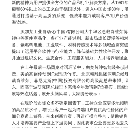
新的精神为用户提供全方位的产品和行业解决方案。从1981
额和60%以上的员工来自于德国以外，进入中国市场30年，
通过打造基于高品质的系统、低成本能力成就客户/用户价
海”战略。
贝加莱工业自动化(中国)有限公司大中华区总裁肖维荣博
锂电等硬件商品化、多行业产能过剩、新市场成长缓慢等相
备、氢燃料电池、工业软件、材料传感技术等多领域亟需突
提出了运用平台软件与行业能力，降低基础共性软件开发，聚焦
并通过组织文化、生态合作、工程服务能力、人才培养增强企
在上午最后一场圆桌对话环节中，由奥茵绅智能装备(苏州
授、美的高创传动副总经理孙军凯、北京精雕集团深圳总经理
裁肖维荣、菲尼克斯(中国)投资有限公司高级副总裁朱韡
东、固高宁波研究院总经理卜宪伟今年邀请到7位嘉宾，围绕
展等热点话题，展开头脑风暴，大家纷纷表示：
在现阶段市场众多不确定因素下，工控企业应更多地倾听
的高品质水平，与行业客户一起为终端用户提供高性价比的产
细分赛道上做强，带来创新方案，再进行横向整合，借助销售
人才培养需要产业链上下游协同，因此要求企业要更多地去