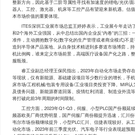
整新方向，因此基于二阶导属性寻找有加速度的锂电/光伏/面板
器人、工控、激光器、机床等工控产品有望迎来新机遇。估
本市场价值的重要体现。
ITES深圳工业展市场总监王婷婷表示，工业展今年走访了
和2个海外工业强国，从中总结出国内企业反“内卷”的三招：
准件，主动拥抱数字化(数字化的生产管理或者商业模式)不
造到半导体产品落地、从自身技术精进到多赛道市场博弈，持
机比例阀，谁来定义市场前景，高端医疗设备国产化之路，
服瓶颈。
睿工业副总经理王保民指出，2023年自动化市场走势存
等现状，仅有新能源、基础建设项目等少数行业的增长，手
床市场/工程机械/包装专用设备/工业项目类投资下降。MIR认为
及债务问题、新能源赛道回落、疫情红利消退、制造业外流
将打破此前3年周期的时间限制。
工控方面，2023年Q1-Q3，伺服、小型PLC国产份额延
频器欧美厂商优势明显，国产伺服厂商份额提升迅速，汇川份额进
韦尔市场份额继续提升，小型PLC汇川、信捷表现较好。从
动化市场，2023年前三季度光伏、汽车电子等行业表现超预