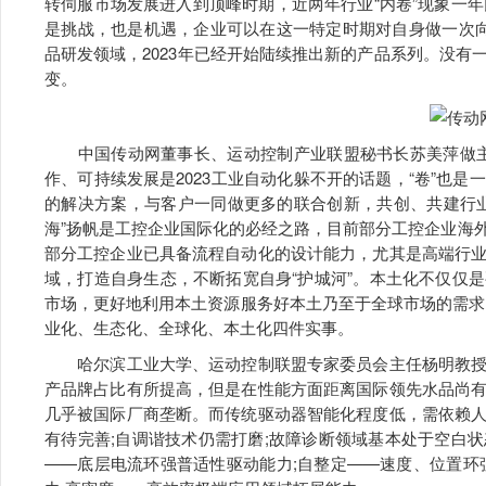
转伺服市场发展进入到顶峰时期，近两年行业“内卷”现象一年
是挑战，也是机遇，企业可以在这一特定时期对自身做一次
品研发领域，2023年已经开始陆续推出新的产品系列。没
变。
中国传动网董事长、运动控制产业联盟秘书长苏美萍做主题
作、可持续发展是2023工业自动化躲不开的话题，“卷”也
的解决方案，与客户一同做更多的联合创新，共创、共建行
海”扬帆是工控企业国际化的必经之路，目前部分工控企业海
部分工控企业已具备流程自动化的设计能力，尤其是高端行
域，打造自身生态，不断拓宽自身“护城河”。本土化不仅仅
市场，更好地利用本土资源服务好本土乃至于全球市场的需求。顺
业化、生态化、全球化、本土化四件实事。
哈尔滨工业大学、运动控制联盟专家委员会主任杨明教授
产品牌占比有所提高，但是在性能方面距离国际领先水品尚
几乎被国际厂商垄断。而传统驱动器智能化程度低，需依赖
有待完善;自调谐技术仍需打磨;故障诊断领域基本处于空白
——底层电流环强普适性驱动能力;自整定——速度、位置环