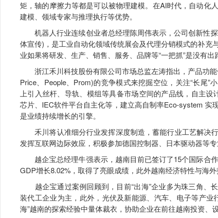
矩，轴的摩擦力等都是可以被物理建模。在AI时代，自动化
建模、领域专家与推理执行等优势。
机器人行业连续创业者总经理陈周伟表示，公司创新性探索
体宣传)，是工业自动化领域传统展会及代理分销模式的补充
业如果将研发、生产、销售、服务、品牌等“一把抓”是没有
浙江禾川科技股份有限公司市场总监左涛指出，产品功能化差异已微
Price、People、Prom)的竞争模式来挖掘空位，关注“
上引入丝杆、导轨、模组等具备市场空间的产品线，自主设计与生
芯片、IEC软件平台自主化等，建立高自制率Eco-syste
是业绩持续增长的引擎。
禾川将认准细分行业发挥深度制造，蓄能行业工艺解决行
发挥互联网边际效应，积极参加德国控制器、日本驱动器等专
越企宝总经理牛强表示，越南目前已签订了15个国际合作与
GDP增长8.02%，取得了亮眼成绩，此外越南经济特性与海
越企宝通过案例回顾到，目前“出海”企业多为珠三角、长三
装代工企业为主，此外，光伏及新能源、汽车、电子等产业
海”越南的探索经验中量体裁衣，协助企业在前往越南投资、