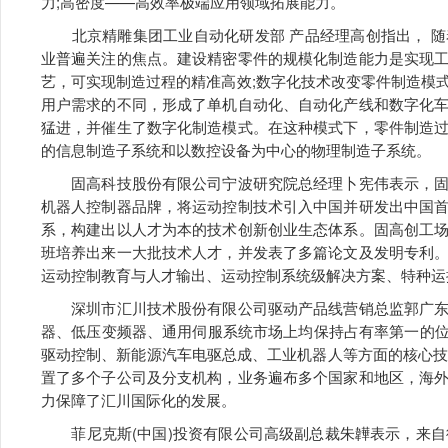
力;高密度——高效率极端应用领域拓展能力。
北京精雕集团工业自动化研发部 产品经理高创指出， 随
业普遍关注的焦点。建设精密零件的规模化制造能力是实现
艺，可实现制造过程的精准高效;数字化技术改变零件制造模
用户需求的不同，形成了单机自动化、自动化产线和数字化
猛进，并催生了数字化制造模式。在这种模式下，零件制造
的信息制造子系统和以数控设备为中心的物理制造子系统。
固高科技股份有限公司宁波研究院总经理卜宪伟表示，固
机器人控制器品牌，将运动控制技术引入中国并研发出中国
系，构建出以人才为本的技术创新创业生态体系。固高创工
班培养出来一大批技术人才，并发表了多篇论文及发明专利
运动控制教育与人才输出、运动控制系统级解决方案、特种运
深圳市汇川技术股份有限公司驱动产品线营销总监郭广东
器、低压变频器、通用伺服系统市场上均保持占有率第一的位
驱动控制、新能源汽车电驱总成、工业机器人等方面的核心技
置了多个子公司及分支机构，业务遍布多个国家和地区，海
力保障了汇川国际化的发展。
菲尼克斯(中国)投资有限公司高级副总裁朱韡表示，来自德