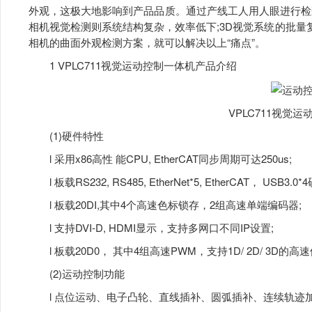
外观，这极大地影响到产品品质。通过产线工人用人眼进行检
相机视觉检测则系统结构复杂，效率低下;3D视觉系统的批量复制
相机的曲面外观检测方案，就可以解决以上“痛点”。
1 VPLC711视觉运动控制一体机产品介绍
VPLC711视觉
(1)硬件特性
l 采用x86高性 能CPU, EtherCAT同步周期可达250us;
l 板载RS232, RS485, EtherNet*5, EtherCAT， USB3.0
l 板载20DI,其中4个高速色标锁存，2组高速单端编码器;
l 支持DVI-D, HDMI显示，支持多网口不同IP设置;
l 板载20D0， 其中4组高速PWM，支持1D/ 2D/ 3D的
(2)运动控制功能
l 点位运动、电子凸轮、直线插补、圆弧插补、连续轨迹加