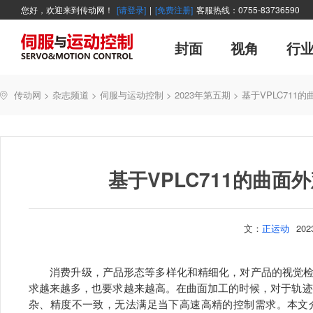
您好，欢迎来到传动网！
[请登录]
|
[免费注册]
客服热线：0755-83736590
封面
视角
行
广告
主编絮语
企业活动
精品
世界方案
新闻资讯
新年寄语
新品
企业采访
展会报道
伺服系统
展会信息
传动·生活
市场分析报告
数控技术
新书上架
运动
管理
经典
传动网
>
杂志频道
>
伺服与运动控制
>
2023年第五期
>
基于VPLC711
产业活动
企业管理
智能制造
技术与应用
基于VPLC711的曲面
文：
正运动
20
消费升级，产品形态等多样化和精细化，对产品的视觉检
求越来越多，也要求越来越高。在曲面加工的时候，对于轨迹末
杂、精度不一致，无法满足当下高速高精的控制需求。本文介