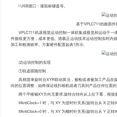
l USB接口：接鼠标键盘等。
基于VPLC711的曲面
VPLC711机器视觉运动控制一体机集成视觉和运动于一
件接线更方便，成本更低。搭载正运动技术运动控制实时内核Mo
加工和检测效率。方案硬件配置如表1所示。
(2)运动控制的实现
①轨迹跟随控制
高精度单旋转台XYR联动算法，被检或者被加工产品在旋
向的位置调整，始终保证线扫相机或者刀具到产品任何位置的
两个平移轴XY方向无要求;旋转台转向从上往下看，根据参数 IfA
IfAntiClock=1 时，与 XY 为逆时针关系(旋转台从 X 正转向
IfAntiClock=0 时，与 XY 为顺时针关系(旋转台从 Y 正转向