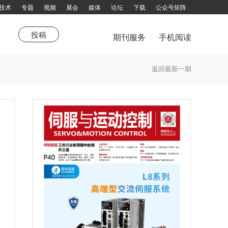
技术
专题
视频
展会
媒体
论坛
下载
公众号矩阵
投稿
期刊服务
手机阅读
市场
站热点
《品牌与营销》
新技术
特别推荐
产业联盟
综述
企划
聚焦
特别报道
技术领航园
高端视野
杂志订阅
返回最新一期
填写邮件地址，订阅更多资讯：
拨打电话咨询：13751143319 余女士
邮箱：chuandong@chuandong.cn