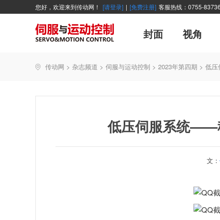
您好，欢迎来到传动网！
[请登录]
|
[免费注册]
客服热线：0755-83736
封面
视角
广告
主编絮语
企业活动
精品
世界方案
新闻资讯
新年寄语
新品
企业采访
展会报道
伺服系统
展会信息
传动·生活
市场分析报告
数控技术
新书上架
传动网
>
杂志频道
>
伺服与运动控制
>
2023年第四期
>
低压
产业活动
企业管理
智能制造
技术与应用
低压伺服系统——
文：