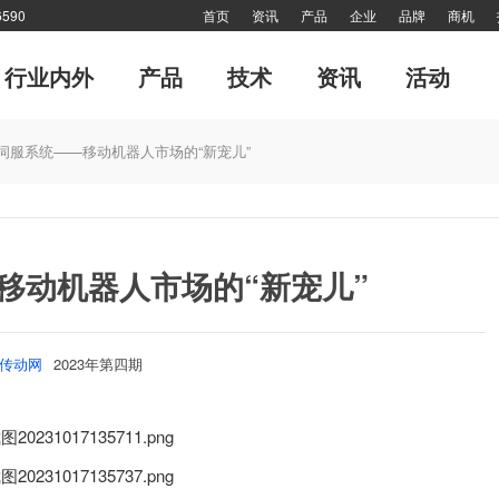
590
首页
资讯
产品
企业
品牌
商机
行业内外
产品
技术
资讯
活动
运动控制系统
管理
经典演绎
专刊
风·尚
CMCIA联盟活动
每月专辑
工业机器人
十大新闻
终端用户
对接
《海外来风》
值得关注
大家谈
技术答疑
细分
网
伺服系统——移动机器人市场的“新宠儿”
移动机器人市场的“新宠儿”
传动网
2023年第四期