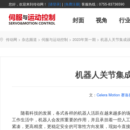
您好，欢迎来到传动网！
[请登录]
|
[免费注册]
客服热线：0755-83736590
封面
视角
行
广告
主编絮语
企业活动
精品
世界方案
新闻资讯
新年寄语
新品
企业采访
展会报道
伺服系统
展会信息
传动·生活
市场分析报告
数控技术
新书上架
运动
管理
经典
传动网
>
杂志频道
>
伺服与运动控制
>
2023年第一期
>
机器人关节集成
产业活动
企业管理
智能制造
技术与应用
机器人关节集
文：
Celera Motion 赛
随着科技的发展，各式各样的机器人活跃在越来越多的场
工作生活中，机器人会发挥重要的作用，并且承担着一些人
紧凑，更高精度，更稳定安全的可靠性方向发展，现如今直