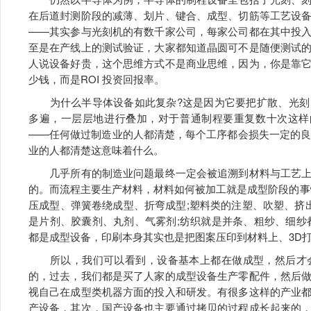
在后道封测阶段的减薄、划片、键合、成型、切筋等工艺设
——其实参与光刻机的有数千家公司，每家公司都在其中投
至是在产线上的测试验证，大家都知道晶圆可不是随便测试的
人说设备好贵，这个思维方式不是商业思维，因为，你是靠
少钱，而是ROI 投资回报率。
为什么半导体设备如此复杂?这是因为它要把扩散、光刻
多遍，一层层地进行叠加，对于普通制程要重复数十次这样
——任何做过制造业的人都清楚，每个工序都会损失一定的良
业的人都清楚这意味着什么。
几乎所有的制造业问题最终一定会被追溯到材料与工艺上
的。而流程主要生产材料，材料如何被加工就是成型阶段的事
压成型、弹簧卷绕成型、折弯成型;塑料类的注塑、吹塑、挤
是片剂、胶囊剂、丸剂、气雾剂;纺织就是并条、粗纱、细纱
都是成型设备，印刷本身其实也是把图案压印到材料上、3D打
所以，我们可以看到，设备基本上都在做成型，然后才会
的，过去，我们都是买了人家的成型设备生产零配件，然后
视自己在成型类机器方面的投入和研发。有很多这样的产业
产设备，其次，国产设备也主要通过拷贝的过程成长起来的