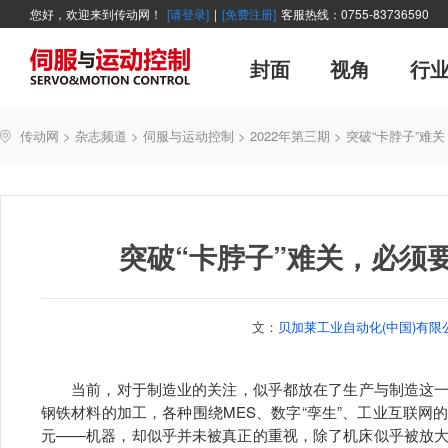
您好，欢迎来到传动网！
[请登录]
|
[免费注册]
客服热线：0755-83736590
封面
视角
行
广告
主编絮语
企业活动
精品
世界方案
新闻资讯
新年寄语
新品
企业采访
展会报道
伺服系统
展会信息
传动·生活
市场分析报告
数控技术
新书上架
运动
管理
经典
传动网
>
杂志频道
>
伺服与运动控制
>
2022年第三期
>
突破“卡脖子”难
产业活动
企业管理
智能制造
技术与应用
突破“卡脖子”难关，必须
文：
贝加莱工业自动化(中国)有限
当前，对于制造业的关注，似乎都放在了生产与制造这一
钢铁材料的加工，各种围绕MES、数字“孪生”、工业互联
元——机器，却似乎并未被真正的重视，除了机床似乎被放