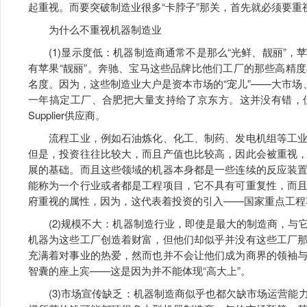
起重视。而要突破制造业很多“卡脖子”那关，首先就必须要重
为什么不重视机器制造业
(1)显示度低：机器制造商通常不是那么“光鲜、靓丽”，
有苹果“靓丽”。奔驰、宝马这些品牌比他们工厂的那些高精
名度。因为，这些制造业大户是资本市场的“宠儿”——大市场
一年搞定工厂、合肥把大量支持给了京东方。这并没有错，
Supplier供应商。
流程工业，例如石油炼化、化工、制药、发电机组等工业
但是，投资往往比较大，而且产值也比较高，因此会被重视
展的基础。而且这些领域的机器本身都是一些连续的反应装
能称为一个行业或者都是工程项目，它不具有可重复性，而
府重视的属性，因为，这代表着投资的引入——国家重点工程
(2)规模不大：机器制造行业，即使是最大的制造商，与
机器为这些工厂创造着财富，但他们却似乎并没有这些工厂
充满着对事业的热爱，然而也并不会让他们成为商界的领袖
智囊的座上宾——这是因为并不能体现“高大上”。
(3)市场宣传缺乏：机器制造商似乎也都欠缺市场运营能