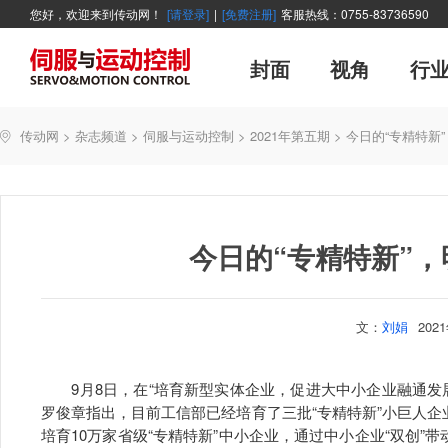
您好，欢迎来到传动网！
[请登录]
|
[免费注册]
客服热线：0755-83736590
封面
视角
行
广告
主编絮语
企业活动
精品
世界方案
新闻资讯
新年寄语
新品
企业采访
展会报道
伺服系统
展会信息
传动·生活
市场分析报告
数控技术
新书上架
运动
管理
经典
传动网
>
杂志频道
>
伺服与运动控制
>
2021年第五期
>
今日的“专精特新”
产业活动
企业管理
智能制造
技术与应用
今日的“专精特新”，
文：
刘娟
202
9月8日，在“培育新型实体企业，促进大中小企业融通发
罗俊章指出，目前工信部已经培育了三批“专精特新”小巨人企业
培育10万家省级“专精特新”中小企业，通过中小企业“双创”