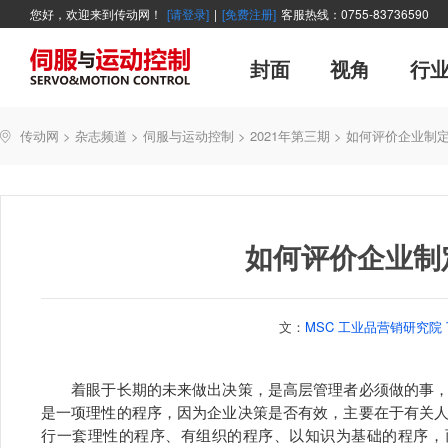
您好，欢迎来到传动网！
[请登录]
|
[免费注册]
客服热线：0755-83736590
封面
视角
行
广告
主编絮语
企业活动
精品
世界方案
新闻资讯
新年寄语
新品
企业采访
展会报道
伺服系统
展会信息
传动·生活
市场分析报告
数控技术
新书上架
运动
管理
经典
传动网
>
杂志频道
>
伺服与运动控制
>
2021年第三期
>
如何评价企业制
产业活动
企业管理
智能制造
技术与应用
如何评价企业制
文：
MSC 工业品营销研究院
着眼于长期的未来做出决策，是高层管理者必须做的事，
是一项理性的程序，因为企业决策是否有效，主要在于有关
行一套理性的程序、有组织的程序、以知识为基础的程序，