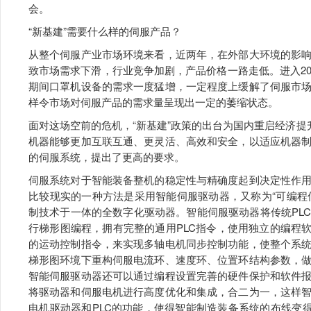
会。
“新基建”需要什么样的伺服产品？
从整个伺服产业市场环境来看，近两年，在外部大环境的影
致市场需求下滑，行业竞争加剧，产品价格一路走低。进入2
期间口罩机设备的需求一度猛增，一定程度上缓解了伺服市
样令市场对伺服产品的需求量呈现出一定的萎缩状态。
面对这场空前的危机，“新基建”政策的出台为国内重启经济提
机器能够更加互联互通、更灵活、高效和安全，以适应机器
的伺服系统，提出了更高的要求。
伺服系统对于智能装备整机的稳定性与精确度起到决定性作
比较现实的一种方法是采用智能伺服驱动器，又称为“可编程
制技术于一体的全数字化驱动器。智能伺服驱动器将传统PL
行梯形图编程，拥有完整的通用PLC指令，使用独立的编程
的运动控制指令，来实现多轴电机同步控制功能，使整个系
梯形图环境下重构伺服电流环、速度环、位置环结构参数，
智能伺服驱动器还可以通过编程设置完善的硬件保护和软件
将驱动器和伺服电机进行高度优化和集成，合二为一，这样
电机驱动器和PLC的功能，使得智能制造装备系统的布线变