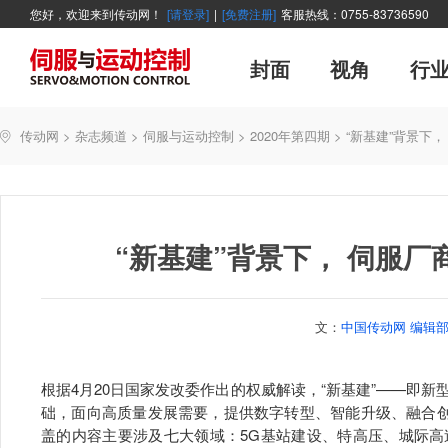
您好，欢迎来到传动网！
[请登录]
|
[免费注册]
客服热线：0755-83736590
封面
视角
行
广告
主编絮语
企业活动
精品
世界方案
新闻资讯
新年寄语
新品
企业采访
展会报道
伺服系统
展会信息
传动·生活
市场分析报告
数控技术
新书上架
运动
管理
经典
传动网
>
杂志频道
>
伺服与运动控制
>
2020年第四期
>
“新基建”背景下
产业活动
企业管理
智能制造
技术与应用
“新基建”背景下， 伺服
文：
中国传动网 编辑
根据4月20日国家发改委作出的权威解读，“新基建”——即
础，面向高质量发展需要，提供数字转型、智能升级、融合创
盖的内容主要涉及七大领域：5G基站建设、特高压、城际