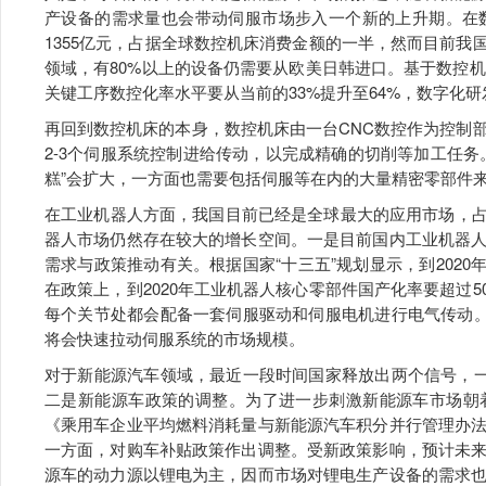
产设备的需求量也会带动伺服市场步入一个新的上升期。在数
1355亿元，占据全球数控机床消费金额的一半，然而目前我
领域，有80%以上的设备仍需要从欧美日韩进口。基于数控机
关键工序数控化率水平要从当前的33%提升至64%，数字化研
再回到数控机床的本身，数控机床由一台CNC数控作为控制
2-3个伺服系统控制进给传动，以完成精确的切削等加工任
糕”会扩大，一方面也需要包括伺服等在内的大量精密零部件
在工业机器人方面，我国目前已经是全球最大的应用市场，占
器人市场仍然存在较大的增长空间。一是目前国内工业机器
需求与政策推动有关。根据国家“十三五”规划显示，到2020
在政策上，到2020年工业机器人核心零部件国产化率要超过
每个关节处都会配备一套伺服驱动和伺服电机进行电气传动。
将会快速拉动伺服系统的市场规模。
对于新能源汽车领域，最近一段时间国家释放出两个信号，一
二是新能源车政策的调整。为了进一步刺激新能源车市场朝
《乘用车企业平均燃料消耗量与新能源汽车积分并行管理办
一方面，对购车补贴政策作出调整。受新政策影响，预计未
源车的动力源以锂电为主，因而市场对锂电生产设备的需求