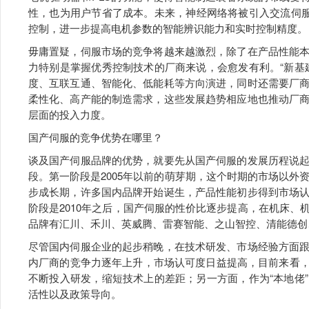
性，也为用户节省了成本。未来，神经网络将被引入交流伺服
控制，进一步提高电机参数的智能辨识能力和实时控制精度。
毋庸置疑，伺服市场的竞争将越来越激烈，除了在产品性能
力特别是掌握优秀控制技术的厂商来说，会愈发有利。“新基
度、互联互通、智能化、低能耗等方向演进，同时还需要厂
柔性化、高产能的制造需求，这些发展趋势相应地也推动厂
层面的投入力度。
国产伺服的竞争优势在哪里？
谈及国产伺服品牌的优势，就要先从国产伺服的发展历程说
段。第一阶段是2005年以前的萌芽期，这个时期的市场以外资
步成长期，许多国内品牌开始诞生，产品性能初步得到市场
阶段是2010年之后，国产伺服的性价比逐步提高，在机床
品牌有汇川、禾川、英威腾、雷赛智能、之山智控、清能德创
尽管国内伺服企业的起步稍晚，在技术研发、市场经验方面
内厂商的竞争力逐年上升，市场认可度日益提高，目前来看，
不断投入研发，缩短技术上的差距；另一方面，作为“本地佬
活性以及政策导向。