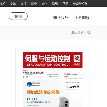
技术
专题
视频
展会
媒体
论坛
下载
公众号矩阵
投稿
期刊服务
手机阅读
市场
站热点
《品牌与营销》
新技术
特别推荐
产业联盟
综述
企划
聚焦
特别报道
技术领航园
高端视野
杂志订阅
返回最新一期
填写邮件地址，订阅更多资讯：
拨打电话咨询：13751143319 余女士
邮箱：chuandong@chuandong.cn