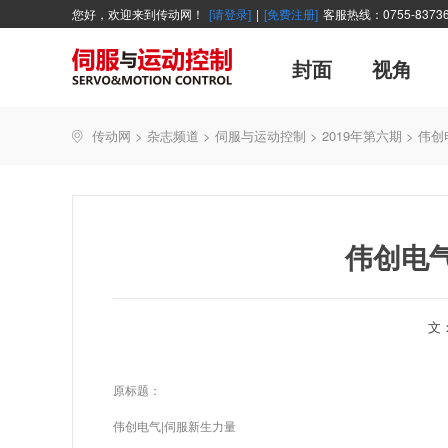
您好，欢迎来到传动网！
[请登录]
|
[免费注册]
客服热线：0755-83736
封面
视角
广告
主编絮语
企业活动
精品
世界方案
新闻资讯
新年寄语
新品
企业采访
展会报道
伺服系统
展会信息
传动·生活
市场分析报告
数控技术
新书上架
传动网
>
杂志频道
>
伺服与运动控制
>
2019年第六期
>
伟创
产业活动
企业管理
智能制造
技术与应用
伟创电
文
原标题：
伟创电气|伺服新生力量