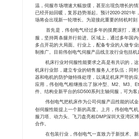
温，伺服市场增速大幅放缓，甚至出现负增长的情
已经开始回暖，复苏趋势渐起。预计2020-202
场将会出现新一轮增长。为迎接此重要的转机时刻
首先是，伟创电气经过多年的摸爬滚打，逐
服，坚持两条腿并行前进。区域上，通过多年国内
多点开花的大局面。行业上，配备专业的人做专业
制推广。目前伟创电气伺服产品线主攻行业包括机
机床行业对伺服性能要求之高是有共识的，这
机床行业部，建立专业的销售服务人才队伍；同时
器和电机的防护做特殊处理，以满足机床严苛的应
应用，伟创电气相继推出了脉冲型、M2、M3、Et
件、结构全新平台的SD500系列主轴伺服，可为
伟创电气把机床作为公司伺服产品性能的试金
创伺服性能提上一个新的高度。上月，伟创电气机
服刀塔、动力头、飞刀盘亮相DMP深圳大亚湾区
合作。
在包装行业，伟创电气一直致力于新技术、新