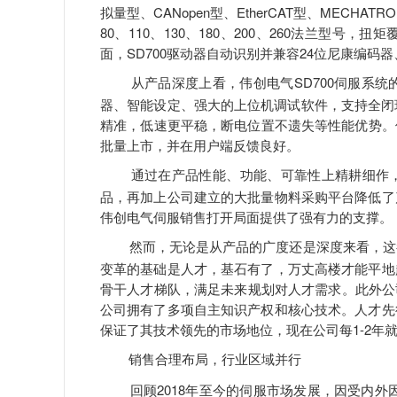
拟量型、CANopen型、EtherCAT型、MECHATRO
80、110、130、180、200、260法兰型号，
面，SD700驱动器自动识别并兼容24位尼康编码
从产品深度上看，伟创电气SD700伺服系
器、智能设定、强大的上位机调试软件，支持全闭
精准，低速更平稳，断电位置不遗失等性能优势。值
批量上市，并在用户端反馈良好。
通过在产品性能、功能、可靠性上精耕细作
品，再加上公司建立的大批量物料采购平台降低了
伟创电气伺服销售打开局面提供了强有力的支撑。
然而，无论是从产品的广度还是深度来看，这
变革的基础是人才，基石有了，万丈高楼才能平地
骨干人才梯队，满足未来规划对人才需求。此外公
公司拥有了多项自主知识产权和核心技术。人才先
保证了其技术领先的市场地位，现在公司每1-2年
销售合理布局，行业区域并行
回顾2018年至今的伺服市场发展，因受内