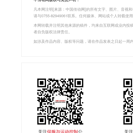
凡本网注明[来源：中国传动网]的所有文字、图片、音视和视频文
请与0755-82949061联系。任何媒体、网站或个人转
本网转载并注明其他来源的稿件，均来自互联网或业内投
者自负版权法律责任。
如涉及作品内容、版权等问题，请在作品发表之日起一周
关注
伺服与运动控制
公
关注