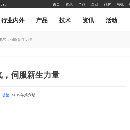
590
首页
资讯
产品
企业
品牌
商机
行业内外
产品
技术
资讯
活动
运动控制系统
管理
经典演绎
专刊
风·尚
CMCIA联盟活动
每月专辑
工业机器人
十大新闻
终端用户
对接
《海外来风》
值得关注
大家谈
技术答疑
细分
网
电气，伺服新生力量
气，伺服新生力量
：
胡莹
2019年第六期