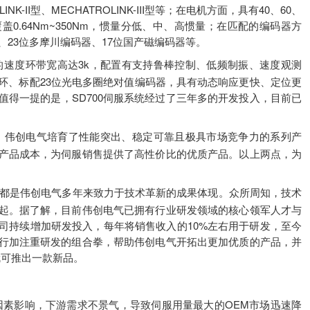
LINK-II型、MECHATROLINK-III型等；在电机方面，具有40、60、
扭矩覆盖0.64Nm~350Nm，惯量分低、中、高惯量；在匹配的编码器方
器、23位多摩川编码器、17位国产磁编码器等。
统的速度环带宽高达3k，配置有支持鲁棒控制、低频制振、速度观测
环、标配23位光电多圈绝对值编码器，具有动态响应更快、定位更
得一提的是，SD700伺服系统经过了三年多的开发投入，目前已
，伟创电气培育了性能突出、稳定可靠且极具市场竞争力的系列产
产品成本，为伺服销售提供了高性价比的优质产品。以上两点，为
都是伟创电气多年来致力于技术革新的成果体现。众所周知，技术
起。据了解，目前伟创电气已拥有行业研发领域的核心领军人才与
司持续增加研发投入，每年将销售收入的10%左右用于研发，至今
行加注重研发的组合拳，帮助伟创电气开拓出更加优质的产品，并
就可推出一款新品。
外因素影响，下游需求不景气，导致伺服用量最大的OEM市场迅速降