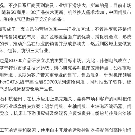
况。不少日系厂商受到波及，业绩下滑较大。所幸的是，目前市场
1年，随着5G商用、3C产品技术更新、机器换人需求增加，中国伺服市
，伟创电气已做好了充分的准备！
渐形成了一套自己的营销体系——行业加区域，不管是变频还是伺
外销售渠道的布局，发挥区域覆盖面广的优势，捕捉机会点，形成
的事，推动产品在行业的销售并形成影响力，然后到区域上去做复
床、包装、纺织三大行业。
也是SD700产品研发立项的主要目标市场。为此，伟创电气成立了
基于行业市场及技术趋势，潜心研究各种机床应用特点，如在驱动
用环境，以期为客户带来更专业的售前、售后服务。针对机床领域
herCAT总线型高性能SD700系列进给伺服，同时推出了软件、硬
客户提供机床整套驱动产品包。
石和试验田，在机床应用上累克难关，赢得市场和客户的同时把伟
床行业成套解决方案：进给伺服、主轴伺服、主轴磁环编码器、伺
博览会，机床上下游供应链及终端客户反馈良好，纷纷前往展台洽谈
工艺的追寻和探索，使用自主开发的运动控制器搭配伟创高性能伺