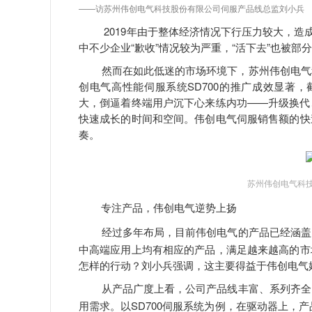
——访苏州伟创电气科技股份有限公司伺服产品线总监刘小兵
2019年由于整体经济情况下行压力较大，造成
中不少企业“歉收”情况较为严重，“活下去”也被部
然而在如此低迷的市场环境下，苏州伟创电气科
创电气高性能伺服系统SD700的推广成效显著，
大，倒逼着终端用户沉下心来练内功——升级换代
快速成长的时间和空间。伟创电气伺服销售额的快
奏。
苏州伟创电气科
专注产品，伟创电气逆势上扬
经过多年布局，目前伟创电气的产品已经涵盖
中高端应用上均有相应的产品，满足越来越高的市
怎样的行动？刘小兵强调，这主要得益于伟创电气
从产品广度上看，公司产品线丰富、系列齐全
用需求。以SD700伺服系统为例，在驱动器上，产