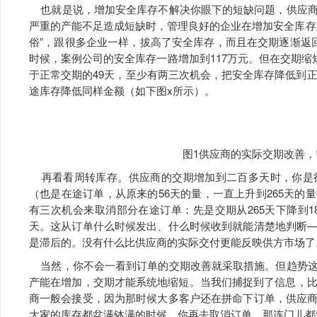
也就是说，增加安全库存不解决你眼下的短缺问题，供应商
严重的产能不足造成短缺时，管理良好的企业在增加安全库存
俗”，跟很多企业一样，拔高了安全库存，而且在交期逐渐返
时候，案例公司的安全库存一路增加到117万元。但在交期缩短
于正常交期的49天，至少有两三次机会，把安全库存降低到正
途库存降低同样金额（如下图x所示）。
图1供应商的实际交期改善
再看看周转库存。供应商的交期增加到二百多天时，你是
（也是在途订单，从原来的56天的量，一直上升到265天
有三次机会来取消部分在途订单：先是交期从265天下降到182
天。这从订单什么时候发出、什么时候收到就能清楚地判断
是滞后的。没有什么比供应商的实际交付更能反映供方市场了
当然，你不会一看到订单的交期改善就采取措施。但趋势这
产能在增加，交期才能系统地缩短。当我们捕捉到了信息，比
商一般会接受，因为那时候大多客户还在拼命下订单，供应
大家的库存都盆满钵满的时候，你再去取消订单，那连门儿都