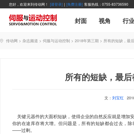
您好，欢迎来到传动网！
[请登录]
|
[免费注册]
客服热线：0755-83736590
封面
视角
行
广告
主编絮语
企业活动
精品
世界方案
新闻资讯
新年寄语
新品
企业采访
展会报道
伺服系统
展会信息
传动·生活
市场分析报告
数控技术
新书上架
运动
管理
经典
传动网
>
杂志频道
>
伺服与运动控制
>
2018年第三期
>
所有的短缺，最
产业活动
企业管理
智能制造
技术与应用
所有的短缺，最后
文：
刘宝红
20
关键元器件的大面积短缺，使得企业的自然反应就是增加安
你的在途库存将大增。但问题是，所有的短缺都会过去，除
——过剩。