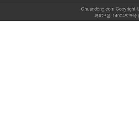
Chuandong.com Copyri
粤ICP备 14004826号