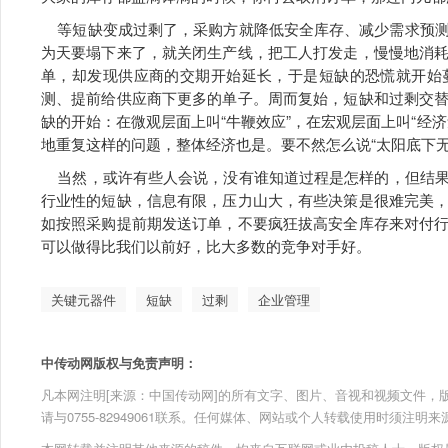
等短缺变成过剩了，采购方就降低安全库存、减少需求预测
为天要塌下来了，就关闭生产线，把工人打发走，慢慢地消
单，却发现供应商的交期开始延长，于是短缺的恐慌就开始
测、提前给供应商下更多的单子。周而复始，短缺和过剩交
缺的开始：在微观层面上叫“牛鞭效应”，在宏观层面上叫“经
地重复这样的问题，整体经济也是。要不然怎么说“太阳底下无
当然，或许有些人会说，没有谁知道过程是怎样的，但结果
行业性的短缺，信息有限，压力山大，有些决策是很难完美
如按照采购提前期发送订单，不要疯狂拔高安全库存来对付
可以做得比我们以前好，比大多数的竞争对手好。
关键元器件
短缺
过剩
企业管理
中传动网版权与免责声明：
凡本网注明[来源：中国传动网]的所有文字、图片、音视和视频文件，版权均为
请与0755-82949061联系。任何媒体、网站或个人转载使用时须注