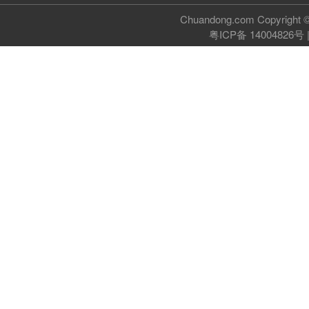
Chuandong.com Copyri
粤ICP备 14004826号