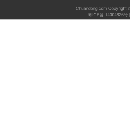
Chuandong.com Copyri
粤ICP备 14004826号