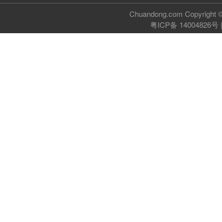
Chuandong.com Copyri
粤ICP备 14004826号