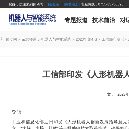
您好，欢迎来到传动网！
[请登录]
|
[免费注册]
客服热线：0755-83736590
专题报道
技术前沿
对
传动网
>
杂志频道
>
机器人与智能系统
>
2023年第4期
>
工信部印发《人
工信部印发《人形机器
文：
2023
导 读
工业和信息化部近日印发《人形机器人创新发展指导意见》
立，“大脑、小脑、肢体”等一批关键技术取得突破，确保核