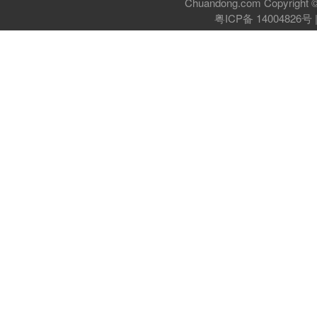
Chuandong.com Copyri
粤ICP备 14004826号