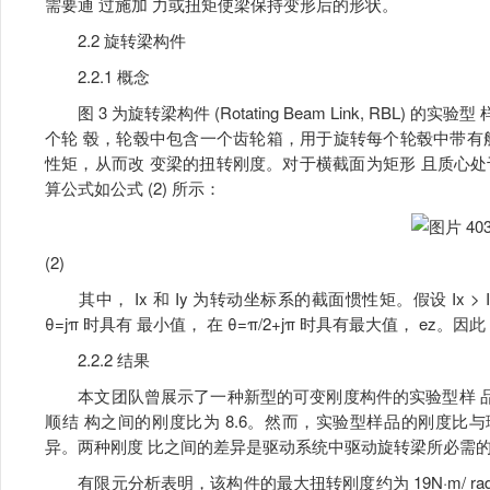
需要通 过施加 力或扭矩使梁保持变形后的形状。
2.2 旋转梁构件
2.2.1 概念
图 3 为旋转梁构件 (Rotating Beam Link, RBL
个轮 毂，轮毂中包含一个齿轮箱，用于旋转每个轮毂中带有
性矩，从而改 变梁的扭转刚度。对于横截面为矩形 且质心处于 x-y
算公式如公式 (2) 所示：
(2)
其中， Ix 和 Iy 为转动坐标系的截面惯性矩。假设 Ix >
θ=jπ 时具有 最小值， 在 θ=π/2+jπ 时具有最大值， e
2.2.2 结果
本文团队曾展示了一种新型的可变刚度构件的实验型样 品，其
顺结 构之间的刚度比为 8.6。然而，实验型样品的刚度比与理想
异。两种刚度 比之间的差异是驱动系统中驱动旋转梁所必需的
有限元分析表明，该构件的最大扭转刚度约为 19N·m/ rad