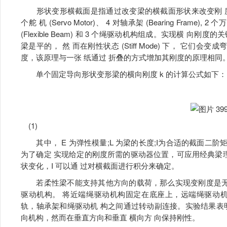
形状变形横截面是指通过改变梁的横截面形状来改变刚 度。如图 
个舵 机 (Servo Motor)、 4 对轴承架 (Bearing Frame), 2 个万
(Flexible Beam) 和 3 个绳驱动机构组成。实现横 向刚度的关键
梁是平的， 然 而在刚性状态 (Stiff Mode) 下， 它
度，该原理与一张 纸通过 折叠的方式增加其刚度的原理相同
单个固定导向形状变形梁的横向刚度 k 的计算公式如下：
(1)
其中， E 为弹性模量;L 为梁的长度;I为合适的截面二阶矩。
为了确定 实现给定的刚度所需的驱动器位置，可应用经典梁
状变化，I 可以通 过对横截面进行积分来确定。
若柔性梁不能支持其他方向的载荷，那么实现变刚度是无效的，
驱动机构。 将近端绳驱动机构固定在底座上，远端绳驱动
轨，轴承架和绳驱动机 构之间通过转动副连接。实验结果表
向机构，然而在垂直方向和垂直 横向方 向保持刚性。