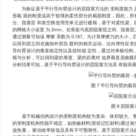
为验证基于平行导向臂设计的层阻塞方法的 变刚度能力 及
形截 面的刚度远高于较薄的柔性部分的截面刚度，因此，所
分、阻塞层 和真空膜使用壳单元进行建模，基于对柔性梁、
的网格大小设置 为 2mm。在骨架与底部阻塞层之间、阻塞层
通过测量可知该 摩擦 系数为 0.167。为计算摩擦力的大小，
以得到层之间在施加外部负 载时的相关运动、法向弹性应变
导向臂设计的垂直稳定性以及扭转稳 定性，通过对单板结构
模与分析，可以得到梁的厚度、梁的距离对 临界垂直屈曲载荷
分析结果可知，基于平行导向臂设计的层阻塞方法具 有较高
图 7 平行导向臂的载荷 
图 8 层阻塞
基于机械结构设计的变刚度机构较为复杂、体积较大、整 
的变刚度机构性能不稳定，如热敏材料(形状记忆材料)通过相
放热量， 驱动效率较低且具有不可预测性。基于层阻塞方法