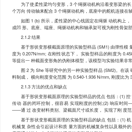
为了使柔性梁均匀变形，3 个绳驱动机构沿着变形梁的长 
个万向 传动轴来配合 3 个绳驱动机构，底座中的舵机连接在轴
如图 1 (b) 所示，柔性梁的中心线固定在绳驱 动机构上
成凹 形。底座、端座、绳驱动机构和轴承架可视为刚性骨架部
2.1.2 结果
基于形状变形横截面原理的实验型样品 (SM1) 由弹性模 量
度为 0.207N/mm; 在刚性状态下， 实验型样品的刚度为 0.4
等提出一 种截面变形角的伪刚体模型，该模型与实验结果非
图 2 为 She 等研究中的另一种实验型样品 (SM2)。在
料制成， 横向刚度变化范围 为 0.540-1.936 N/rnrn, 刚度比为 3
2.1.3 方法的优点和缺点
基于形状变形截面原理的实验型样品的优点 包括：(1) 控
传动 器的闭环控制，很容易 实现刚度的控制;(2) 响应时间—
——通 过 改变材料类别、梁截面尺寸或长度， 实现了刚 度
基于形状变形截面原理的实验型样品的缺点 包括：(1) 
机械复 杂性会引起设计和质 量方面的机械复杂性以及额外的失