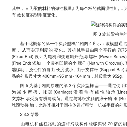
其中， E 为梁的材料的弹性模量;I 为每个板的截面惯性矩;
有 效长度实现刚度变化。
图 3 旋转梁构件
基于此概念的第一个实验型样品如图 4 所示：该模型通 过由丝
度， 从而实现刚度的 变化。其机械手臂由两个平行的 7075 铝薄板 挠 
(Fixed End) 设计为电机和变速箱外壳;导螺杆 (Power
(Free End) 添加一 个带有凹槽的小 螺母 (Nut with Gr
端移动，挠性件的自由 长度减小 , 由于支撑杆 (Support 
品的外形尺寸为 406mm×95 mm×104 mm，总质量为 952g。
图 5 为基于相同原理的第 2 个实验型样 品——通过使 
为 减 少 摩 擦， 托 架 (Carriage) 沿 着 带 有 线 性 轴 承
支撑杆 承受所有横向载荷。通过与薄板接触的滚子轴 承 (Rolle
球滚动接 触，允许其相对于圆柱体进行移动。机械手臂的外形尺寸为 4
2.3.2 结果
由电机和丝杠驱动的连杆滑块构件能够实现 20 倍的刚度 变化