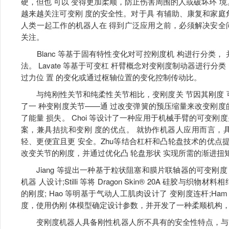
硬，但也 可以 变得更加柔顺，防止伤害周围的人或破坏环 境
越来越关注可变刚 度的安全性。对于具 有辅助、康复和家庭
人类一起工作的机器人在 得到广泛应用之前，必须解决安全
关注。
Blanc 等基于固有特性变化对可控刚度机 构进行分类，
法。 Lavate 等基于可变杠 杆臂概念对变刚度制动器进行分
过力位 置 的变化或通过枢轴位置的变化控制传动比。
与纯刚性关节和纯柔性关节相比，变刚度关 节因其刚度 可调性而具
了一 种变刚度关节——通 过改变弹簧的预压缩量来改变刚度
了能量 损失。 Choi 等设计了一种应用于机械手臂的可变
案，兼具拮抗和变刚 度的优点。 就协作机器人应用而言，
轻、更便宜且更 安全。Zhu等结合杠杆和凸轮盘技术的优点提
改变关节的刚度，并通过优化凸 轮盘形状 实现所需的渐进扭矩
Jiang 等提出一种基于粒状阻塞和膜片联轴器的可变刚度 连
机器 人设计;Stilli 等将 Dragon Skin® 20A 硅
的刚度; Hao 等明基于气动人工肌肉设计了 变刚度连杆;H
度，使用伪刚 体模型确定设计参数，并开发了一种柔顺机构，
变刚度机器人具备刚性机器人所不具有的安全性特点，与 