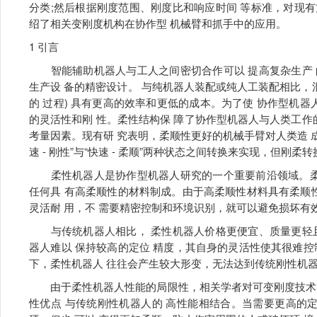
分类;然后根据刚度范围、刚度比和响应时间 等标准，对现
绍了相关变刚度机构在协作型 机械臂和抓手中的应用。
1 引言
智能辅助机器人与工人之间密切合作可以 提高复杂生产 
生产设 备的精密设计。 与纯机器人装配或纯人工装配相比，混合
的 过程) 具有更高的效率和更低的成本。为了使 协作型机器
的灵活性和刚 性。柔性结构保 障了协作型机器人与人类工作
考量因素。现有研 究表明，柔顺性更好的机械手臂对人类造 成
速 - 刚性”与“快速 - 柔顺”两种状态之间转换来实现，但刚柔
柔性机器人是协作型机器人研究的一个重要前沿领域。柔 
任何具 有高柔顺性的材料制成。由于高柔顺性材料具有柔顺
灵活耐 用，不 需要精密控制和环境识别，就可以避免损坏有
与传统机器人相比， 柔性机器人价格更便宜、质量更轻且
器人难以 保持较高的定位 精度，其自身的灵活性使其很难
下，柔性机器人 往往会产生较大形变，无法达到传统刚性机
由于柔性机器人性能的局限性，相关学者对可变刚度技术 
性优点 与传统刚性机器人的 高性能相结合。当需要更高的