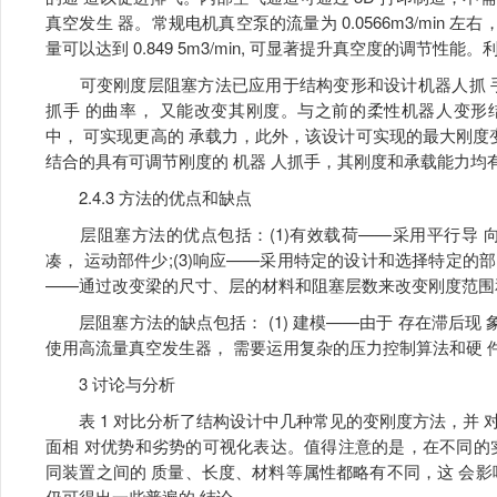
真空发生 器。常规电机真空泵的流量为 0.0566m3/min 左右，
量可以达到 0.849 5m3/min, 可显著提升真空度的调节性能
可变刚度层阻塞方法已应用于结构变形和设计机器人抓 手。
抓手 的曲率， 又能改变其刚度。与之前的柔性机器人变形结构相比
中， 可实现更高的 承载力，此外，该设计可实现的最大刚度变化
结合的具有可调节刚度的 机器 人抓手，其刚度和承载能力均有显著
2.4.3 方法的优点和缺点
层阻塞方法的优点包括：(1)有效载荷——采用平行导 向结构
凑， 运动部件少;(3)响应——采用特定的设计和选择特定的部
——通过改变梁的尺寸、层的材料和阻塞层数来改变刚度范围
层阻塞方法的缺点包括： (1) 建模——由于 存在滞后现 象
使用高流量真空发生器， 需要运用复杂的压力控制算法和硬 
3 讨论与分析
表 1 对比分析了结构设计中几种常见的变刚度方法，并 对
面相 对优势和劣势的可视化表达。值得注意的是，在不同的
同装置之间的 质量、长度、材料等属性都略有不同，这 会
仍可得出一些普遍的 结论。