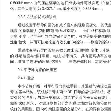
0.500N/ mmo 由气压缸驱动的连杆滑块构件可以实现 10
化，其最大刚度 为 3.407N/mm, 最小刚度为 0.358N/mm。
2.3.3 方法的优点和缺点
通过改变平行导向梁的有效长度来实现刚度变化，其优点 包
现高 的负载能力;(2)刚度范围(丝杠驱动)——釆用丝杠驱
大的 刚度，当与平行导向梁完全结合时，可显著提高整体的刚度;
速度 较快，从而可快速改变有效长度;(4)控制——刚度的控
通过改变平行导向梁的有效长度来实现刚度 变化，其缺 点
的 移动速度与螺杆螺距、电机 功率有关，具有更高功率的
间，增加 了连 杆的质量;控制力——当连杆偏转时，需要额外
2.4 平行导向臂的层阻塞
2.4.1 概念
本小节将介绍一种平行导向机械手臂，其通过气动驱动层 阻塞实
臂 的基本结构，该机械手臂由两个 3D 打印的柔性梁组成。
束引起的 弯矩，与单根梁相比，其具有更高的垂直载荷能力
如图 6(b) 所示， 沙漏形刚性部分之间通 过相对较长和较
较好的柔顺性。图 6(c) 为阻塞层的交错分布。在梁两侧沙漏部分的顶