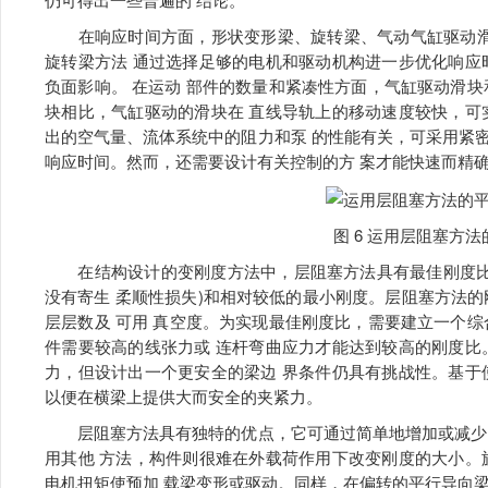
在响应时间方面，形状变形梁、旋转梁、气动气缸驱动滑块
旋转梁方法 通过选择足够的电机和驱动机构进一步优化响应
负面影响。 在运动 部件的数量和紧凑性方面，气缸驱动滑
块相比，气缸驱动的滑块在 直线导轨上的移动速度较快，可
出的空气量、流体系统中的阻力和泵 的性能有关，可采用紧
响应时间。然而，还需要设计有关控制的方 案才能快速而精
图 6 运用层阻塞方法
在结构设计的变刚度方法中，层阻塞方法具有最佳刚度比。
没有寄生 柔顺性损失)和相对较低的最小刚度。层阻塞方法
层层数及 可用 真空度。为实现最佳刚度比，需要建立一个
件需要较高的线张力或 连杆弯曲应力才能达到较高的刚度比
力，但设计出一个更安全的梁边 界条件仍具有挑战性。基于
以便在横梁上提供大而安全的夹紧力。
层阻塞方法具有独特的优点，它可通过简单地增加或减少 
用其他 方法，构件则很难在外载荷作用下改变刚度的大小。
电机扭矩使预加 载梁变形或驱动。同样，在偏转的平行导向梁